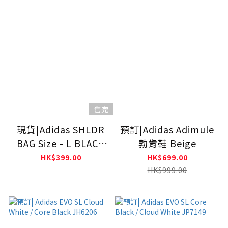
售完
現貨|Adidas SHLDR
預訂|Adidas Adimule
BAG Size - L BLACK
勃肯鞋 Beige
JP0145
HK$399.00
HK$699.00
HK$999.00