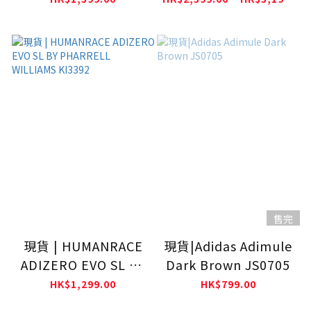
售完
現貨 | HUMANRACE
現貨|Adidas Adimule
ADIZERO EVO SL BY
Dark Brown JS0705
PHARRELL
HK$1,299.00
HK$799.00
WILLIAMS KI3392