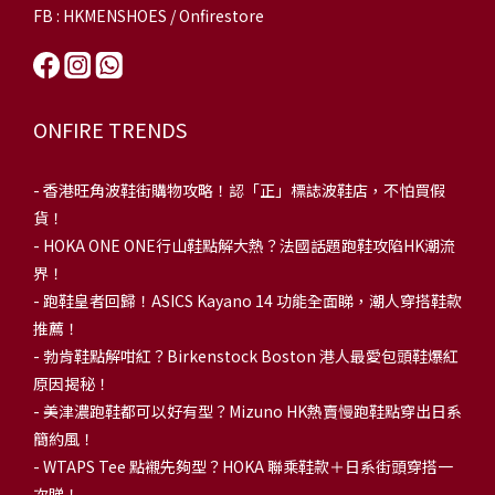
FB : HKMENSHOES / Onfirestore
ONFIRE TRENDS
-
香港旺角波鞋街購物攻略！認「正」標誌波鞋店，不怕買假
貨！
-
HOKA ONE ONE行山鞋點解大熱？法國話題跑鞋攻陷HK潮流
界！
- 跑鞋皇者回歸！ASICS Kayano 14 功能全面睇，潮人穿搭鞋款
推薦！
-
勃肯鞋點解咁紅？Birkenstock Boston 港人最愛包頭鞋爆紅
原因揭秘！
-
美津濃跑鞋都可以好有型？Mizuno HK熱賣慢跑鞋點穿出日系
簡約風！
-
WTAPS Tee 點襯先夠型？HOKA 聯乘鞋款＋日系街頭穿搭一
次睇！