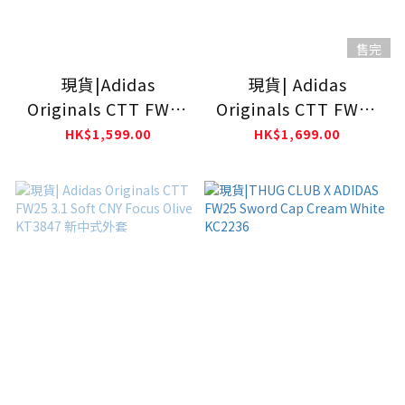
售完
現貨|Adidas
現貨| Adidas
Originals CTT FW25
Originals CTT FW25
3.1 Soft CNY Blue
3.1 Soft CNY
HK$1,599.00
HK$1,699.00
KT3846
Collegiate
Burgundy KR0294 新
中式外套