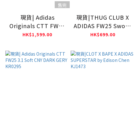
售完
現貨| Adidas
現貨|THUG CLUB X
Originals CTT FW25
ADIDAS FW25 Sword
3.1 Soft CNY Focus
Cap Cream White
HK$1,599.00
HK$699.00
Olive KT3847 新中式
KC2236
外套