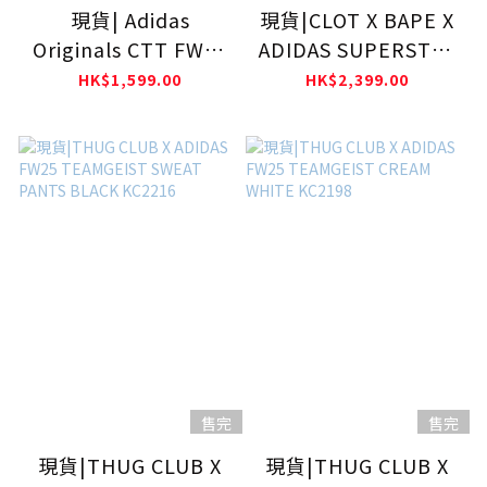
現貨| Adidas
現貨|CLOT X BAPE X
Originals CTT FW25
ADIDAS SUPERSTAR
3.1 Soft CNY DARK
by Edison Chen
HK$1,599.00
HK$2,399.00
GERY KR0295
KJ1473
售完
售完
現貨|THUG CLUB X
現貨|THUG CLUB X