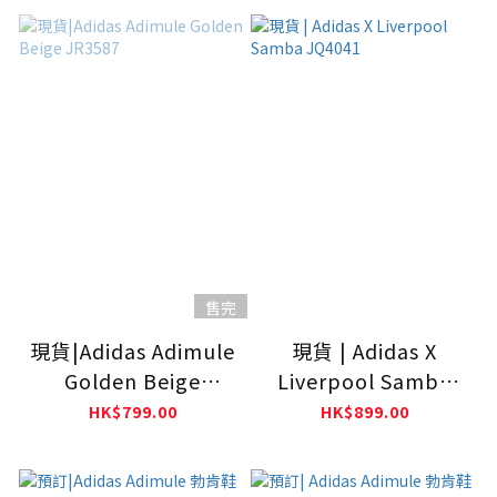
售完
現貨|Adidas Adimule
現貨 | Adidas X
Golden Beige
Liverpool Samba
JR3587
JQ4041
HK$799.00
HK$899.00