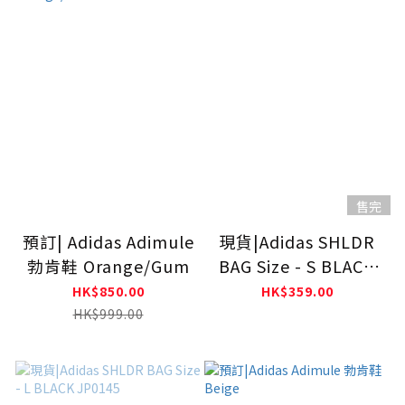
售完
預訂| Adidas Adimule
現貨|Adidas SHLDR
勃肯鞋 Orange/Gum
BAG Size - S BLACK
JP0144
HK$850.00
HK$359.00
HK$999.00