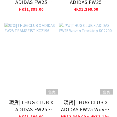
ADIDAS FW25
ADIDAS FW25
TEAMGEIST SWEAT
TEAMGEIST CREAM
HK$1,899.00
HK$1,299.00
PANTS BLACK
WHITE KC2198
KC2216
售完
售完
現貨|THUG CLUB X
現貨|THUG CLUB X
ADIDAS FW25
ADIDAS FW25 Woven
TEAMGEIST KC2196
Tracktop KC2200
HK$1,399.00
HK$2,399.00 ~ HK$3,199.00