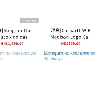
Sold Out
|Song for the
現貨|Carhartt WIP
ute x adidas
Madison Logo Cap
iginals Samba
Black
HK$1,699.00
HK$399.00
eit Black KI4761