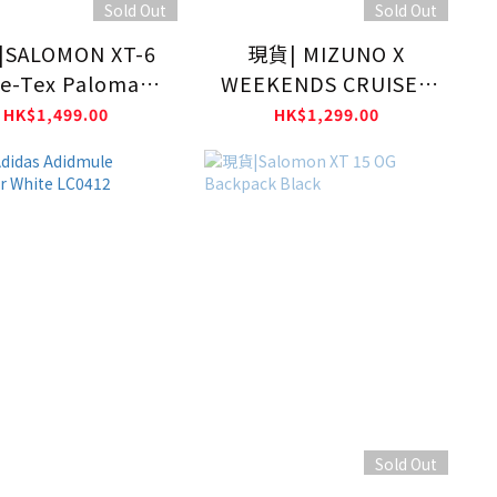
Sold Out
Sold Out
SALOMON XT-6
現貨| MIZUNO X
e-Tex Paloma/
WEEKENDS CRUISER
roob/ Buttrf
SE
HK$1,499.00
HK$1,299.00
L47991600
Sold Out