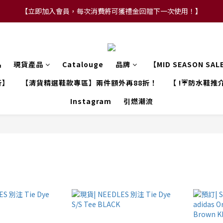
【立即加入會員，每次消費將可獲禮金回贈下一次使用！】
【FLASH SALE 兩件指定現貨產品即享88折】
【FLASH SALE 兩件指定現貨產品即享88折】
品
現貨產品
Catalouge
品牌
【MID SEASON SA
折】
【清貨精選鞋款專區】兩件額外再88折！
【 !☔防水鞋推介
Instagram
引燃潮流