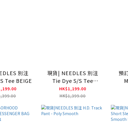
EDLES 別注
現貨| NEEDLES 別注
預訂|
/S Tee BEIGE
Tie Dye S/S Tee
M
BLACK
Or
,199.00
HK$1,199.00
Freiz
,399.00
HK$1,399.00