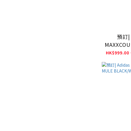
預訂| 
MAXXCOU
JR
HK$999.00 