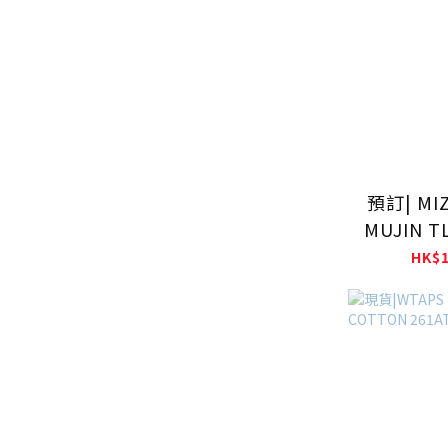
預訂| MI
MUJIN T
D1GA
HK$1