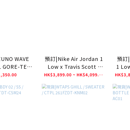
ZUNO WAVE
預訂|Nike Air Jordan 1
預訂| 
L GORE-TEX
Low x Travis Scott -
1 Low
261901
Sail/Tropical Pink
Mu
,350.00
HK$3,899.00 ~ HK$4,099.00
IQ7604-101