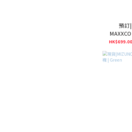
預訂| 
MAXXCO
BLAC
HK$699.00
HQ