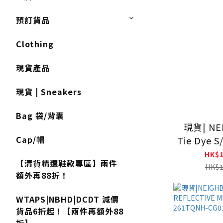
預訂貨品
Clothing
現貨產品
現貨 | Sneakers
Bag 袋/背囊
現貨| NE
Cap/帽
Tie Dye S
HK$1
【清貨精選鞋款專區】兩件
HK$1
額外再88折！
WTAPS|NBHD|DCDT 減價
貨品6折起 ! 【兩件再額外88