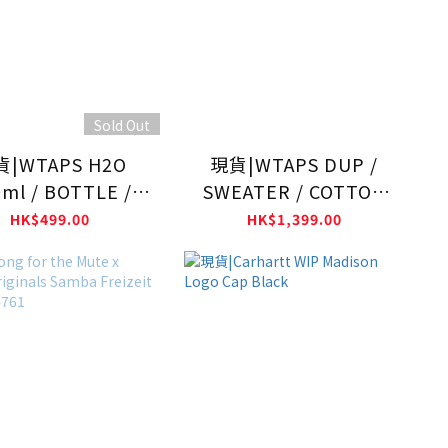
Sold Out
|WTAPS H2O
現貨|WTAPS DUP /
ml / BOTTLE /
SWEATER / COTTON
PCT. KINTO
261FZDT-KNM01
HK$499.00
HK$1,399.00
1XKXKD-AC01