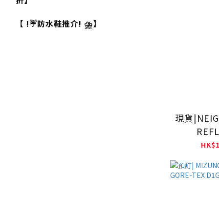
折】
【 !☔防水鞋推介! ⛈️】
現貨|NEI
REFL
MESSE
HK$1
261TQ