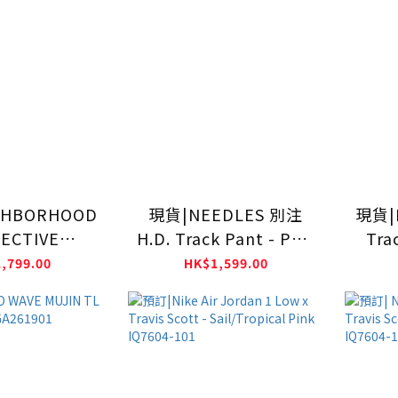
GHBORHOOD
現貨|NEEDLES 別注
現貨|N
ECTIVE
H.D. Track Pant - Poly
Tra
NGER BAG
Smooth
Cre
,799.00
HK$1,599.00
NH-CG01
Smo