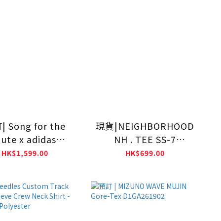
 Song for the
現貨|NEIGHBORHOOD
ute x adidas
NH . TEE SS-7
iginals Samba
261PCNH-ST07
HK$1,599.00
HK$699.00
eit Brown KI4762