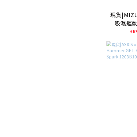
現貨|MI
吸濕運動襪
HK