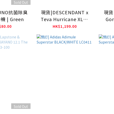
Sold Out
ZUNO抗菌除臭
現貨|DESCENDANT x
現貨|
 | Green
Teva Hurricane XLT3
Gor
DCDT 261DKDS-
Ma
$80.00
HK$1,199.00
FW01S
Sold Out