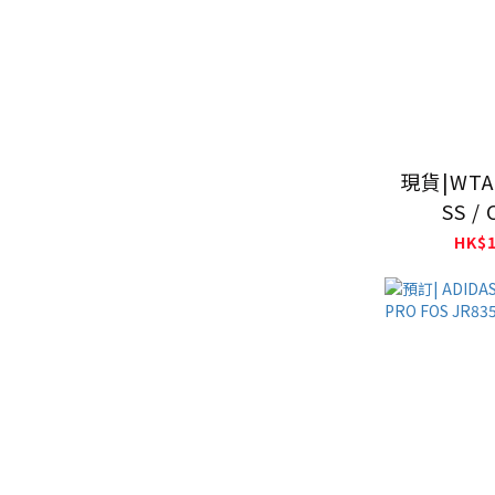
現貨|WTAP
SS /
261AT
HK$1