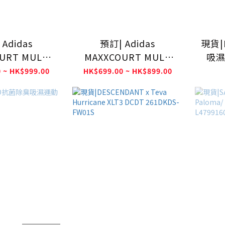
Adidas
預訂| Adidas
現貨|
URT MULE
MAXXCOURT MULE
吸濕
K/WHITE
WHITE/BLACK LA4473
 ~ HK$999.00
HK$699.00 ~ HK$899.00
9514