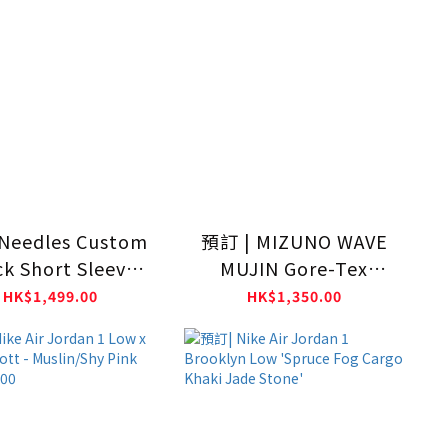
eedles Custom
預訂 | MIZUNO WAVE
ck Short Sleeve
MUJIN Gore-Tex
w Neck Shirt -
D1GA261902
HK$1,499.00
HK$1,350.00
oth Polyester