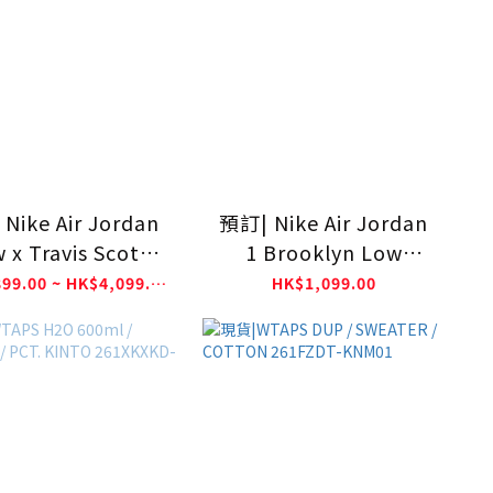
Nike Air Jordan
預訂| Nike Air Jordan
 x Travis Scott -
1 Brooklyn Low
slin/Shy Pink
'Spruce Fog Cargo
HK$3,899.00 ~ HK$4,099.00
HK$1,099.00
IQ7604-100
Khaki Jade Stone'