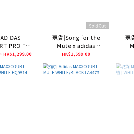
Sold Out
ADIDAS
現貨|Song for the
現貨
RT PRO FOS
Mute x adidas
M
8350
Originals Samba
Or
~ HK$1,299.00
HK$1,599.00
Freizeit Brown KI4762
Freiz