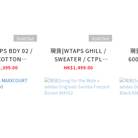
Sold Out
Sold Out
S BDY 02 /
現貨|WTAPS GHILL /
現貨
 COTTON
SWEATER / CTPL
600
DT-CSM24
261FZDT-KNM02
,399.00
HK$1,499.00
26