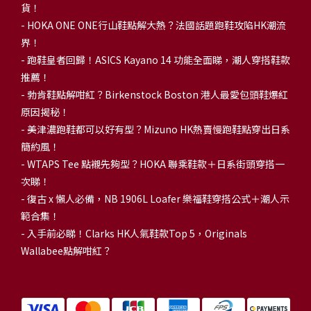
貨！
-
HOKA ONE ONE行山鞋點解大熱？法國話題跑鞋攻陷HK潮流
界！
- 跑鞋皇者回歸！ASICS Kayano 14 功能全面睇，潮人穿搭鞋款
推薦！
-
勃肯鞋點解咁紅？Birkenstock Boston 港人最愛包頭鞋爆紅
原因揭秘！
-
美津濃跑鞋都可以好有型？Mizuno HK熱賣慢跑鞋點穿出日系
簡約風！
-
WTAPS Tee 點襯先夠型？HOKA 聯乘鞋款＋日系街頭穿搭一
次睇！
-
復古 x 懶人必備，NB 1906L Loafer 樂福鞋穿搭公式＋潮人示
範合集！
-
入手前必睇！Clarks HK人氣鞋款Top 5，Originals
Wallabee點解咁紅？