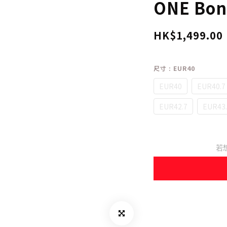
ONE Bo
HK$1,499.00
尺寸
: EUR40
EUR40
EUR40.7
EUR42.7
EUR43.
若