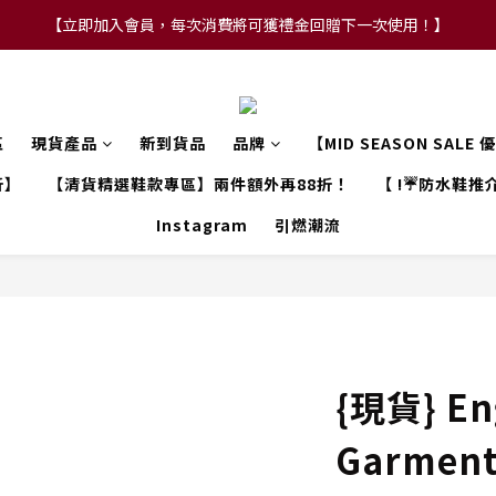
【立即加入會員，每次消費將可獲禮金回贈下一次使用！】
【FLASH SALE 兩件指定現貨產品即享88折】
【FLASH SALE 兩件指定現貨產品即享88折】
區
現貨產品
新到貨品
品牌
【MID SEASON SALE
折】
【清貨精選鞋款專區】兩件額外再88折！
【 !☔防水鞋推介
Instagram
引燃潮流
{現貨} En
Garment