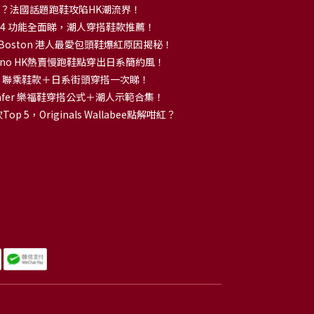
解大熱？法國話題跑鞋攻陷HK潮流界！
no 14 功能全面睇，潮人穿搭鞋款推薦！
k Boston 港人最愛包頭鞋爆紅原因揭秘！
no HK熱賣慢跑鞋點穿出日系簡約風！
OKA 聯乘鞋款＋日系街頭穿搭一次睇！
 Loafer 樂福鞋穿搭公式＋潮人示範合集！
p 5，Originals Wallabee點解咁紅？