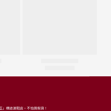
正」標誌波鞋店，不怕買假貨！