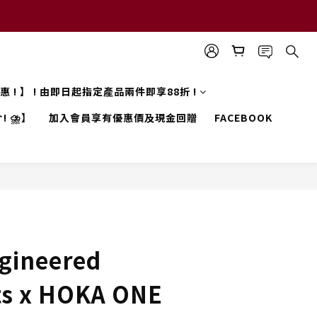
 優惠 ! 】 ! 由即日起指定產品兩件即享88折 !
! ⛈️】
加入會員享有優惠價及現金回贈
FACEBOOK
gineered
s x HOKA ONE