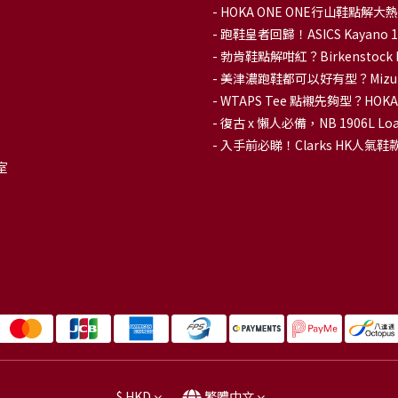
-
HOKA ONE ONE行山鞋點
- 跑鞋皇者回歸！ASICS Kaya
-
勃肯鞋點解咁紅？Birkenstoc
-
美津濃跑鞋都可以好有型？Mizu
-
WTAPS Tee 點襯先夠型？H
-
復古 x 懶人必備，NB 1906L
-
入手前必睇！Clarks HK人氣鞋款To
室
$
HKD
繁體中文