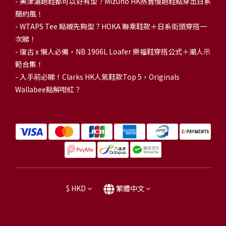
-
美津濃跑鞋都可以好有型？Mizuno HK熱賣慢跑鞋點穿出日系
簡約風！
-
WTAPS Tee 點襯先夠型？HOKA 聯乘鞋款＋日系街頭穿搭一
次睇！
-
復古 x 懶人必備，NB 1906L Loafer 樂福鞋穿搭公式＋潮人示
範合集！
-
入手前必睇！Clarks HK人氣鞋款Top 5，Originals
Wallabee點解咁紅？
$
HKD
繁體中文