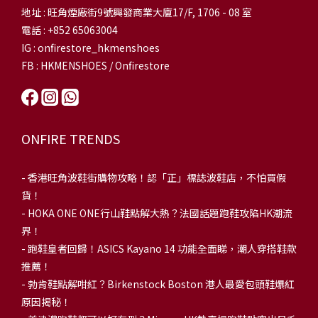
地址 : 旺角煙廠街9號興發商業大廈17/F, 1706 - 08 室
電話 : +852 65063004
IG : onfirestore_hkmenshoes
FB : HKMENSHOES / Onfirestore
ONFIRE TRENDS
-
香港旺角波鞋街購物攻略！認「正」標誌波鞋店，不怕買假
貨！
-
HOKA ONE ONE行山鞋點解大熱？法國話題跑鞋攻陷HK潮流
界！
- 跑鞋皇者回歸！ASICS Kayano 14 功能全面睇，潮人穿搭鞋款
推薦！
-
勃肯鞋點解咁紅？Birkenstock Boston 港人最愛包頭鞋爆紅
原因揭秘！