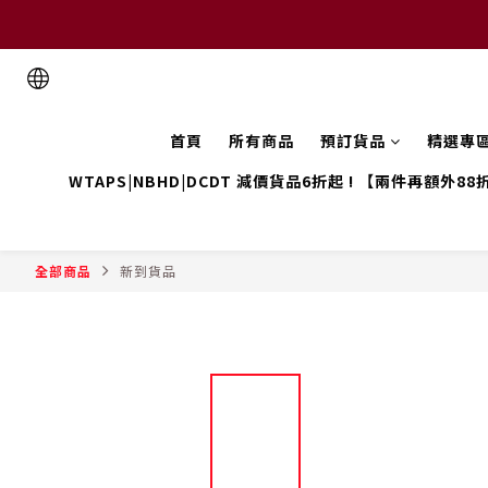
首頁
所有商品
預訂貨品
精選專
WTAPS|NBHD|DCDT 減價貨品6折起 ! 【兩件再額外88
全部商品
新到貨品