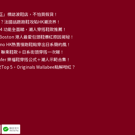
正」標誌波鞋店，不怕買假貨！
解大熱？法國話題跑鞋攻陷HK潮流界！
no 14 功能全面睇，潮人穿搭鞋款推薦！
k Boston 港人最愛包頭鞋爆紅原因揭秘！
no HK熱賣慢跑鞋點穿出日系簡約風！
OKA 聯乘鞋款＋日系街頭穿搭一次睇！
 Loafer 樂福鞋穿搭公式＋潮人示範合集！
p 5，Originals Wallabee點解咁紅？