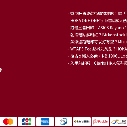
-
香港旺角波鞋街購物攻略！認「
-
HOKA ONE ONE行山鞋點
- 跑鞋皇者回歸！ASICS Kaya
-
勃肯鞋點解咁紅？Birkenstoc
-
美津濃跑鞋都可以好有型？Mizu
-
WTAPS Tee 點襯先夠型？H
-
復古 x 懶人必備，NB 1906L
-
入手前必睇！Clarks HK人氣鞋款To
室