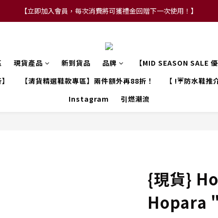
【立即加入會員，每次消費將可獲禮金回贈下一次使用！】
【FLASH SALE 兩件指定現貨產品即享88折】
【FLASH SALE 兩件指定現貨產品即享88折】
區
現貨產品
新到貨品
品牌
【MID SEASON SALE
折】
【清貨精選鞋款專區】兩件額外再88折！
【 !☔防水鞋推介
Instagram
引燃潮流
{現貨} Ho
Hopara 