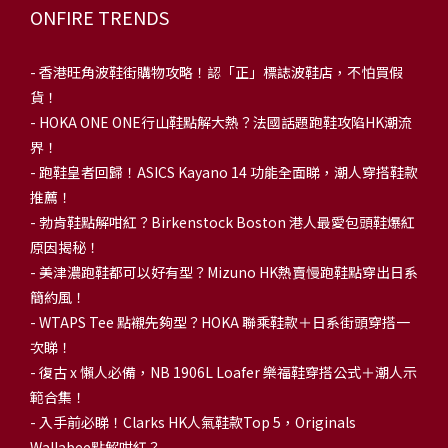
ONFIRE TRENDS
-
香港旺角波鞋街購物攻略！認「正」標誌波鞋店，不怕買假
貨！
-
HOKA ONE ONE行山鞋點解大熱？法國話題跑鞋攻陷HK潮流
界！
- 跑鞋皇者回歸！ASICS Kayano 14 功能全面睇，潮人穿搭鞋款
推薦！
-
勃肯鞋點解咁紅？Birkenstock Boston 港人最愛包頭鞋爆紅
原因揭秘！
-
美津濃跑鞋都可以好有型？Mizuno HK熱賣慢跑鞋點穿出日系
簡約風！
-
WTAPS Tee 點襯先夠型？HOKA 聯乘鞋款＋日系街頭穿搭一
次睇！
-
復古 x 懶人必備，NB 1906L Loafer 樂福鞋穿搭公式＋潮人示
範合集！
-
入手前必睇！Clarks HK人氣鞋款Top 5，Originals
Wallabee點解咁紅？