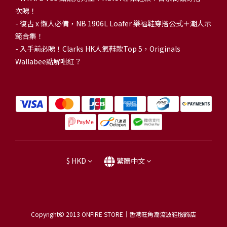
次睇！
-
復古 x 懶人必備，NB 1906L Loafer 樂福鞋穿搭公式＋潮人示
範合集！
-
入手前必睇！Clarks HK人氣鞋款Top 5，Originals
Wallabee點解咁紅？
$
HKD
繁體中文
Copyright© 2013
ONFIRE STORE｜香港旺角潮流波鞋服飾店