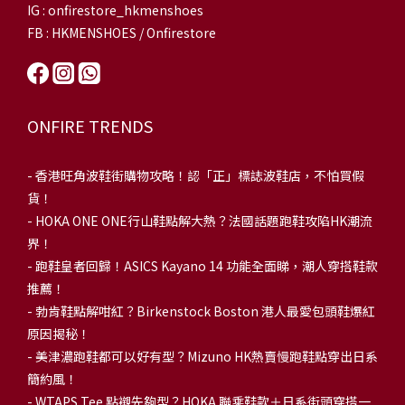
IG : onfirestore_hkmenshoes
FB : HKMENSHOES / Onfirestore
ONFIRE TRENDS
-
香港旺角波鞋街購物攻略！認「正」標誌波鞋店，不怕買假
貨！
-
HOKA ONE ONE行山鞋點解大熱？法國話題跑鞋攻陷HK潮流
界！
- 跑鞋皇者回歸！ASICS Kayano 14 功能全面睇，潮人穿搭鞋款
推薦！
-
勃肯鞋點解咁紅？Birkenstock Boston 港人最愛包頭鞋爆紅
原因揭秘！
-
美津濃跑鞋都可以好有型？Mizuno HK熱賣慢跑鞋點穿出日系
簡約風！
-
WTAPS Tee 點襯先夠型？HOKA 聯乘鞋款＋日系街頭穿搭一