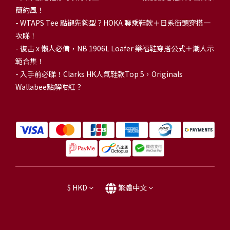
簡約風！
-
WTAPS Tee 點襯先夠型？HOKA 聯乘鞋款＋日系街頭穿搭一
次睇！
-
復古 x 懶人必備，NB 1906L Loafer 樂福鞋穿搭公式＋潮人示
範合集！
-
入手前必睇！Clarks HK人氣鞋款Top 5，Originals
Wallabee點解咁紅？
$
HKD
繁體中文