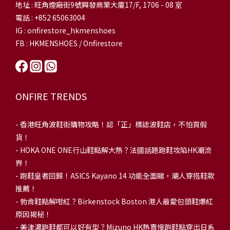
地址 : 旺角煙廠街9號興發商業大廈17/F, 1706 - 08 室
電話 : +852 65063004
IG : onfirestore_hkmenshoes
FB : HKMENSHOES / Onfirestore
ONFIRE TRENDS
-
香港旺角波鞋街購物攻略！認「正」標誌波鞋店，不怕買假
貨！
-
HOKA ONE ONE行山鞋點解大熱？法國話題跑鞋攻陷HK潮流
界！
- 跑鞋皇者回歸！ASICS Kayano 14 功能全面睇，潮人穿搭鞋款
推薦！
-
勃肯鞋點解咁紅？Birkenstock Boston 港人最愛包頭鞋爆紅
原因揭秘！
-
美津濃跑鞋都可以好有型？Mizuno HK熱賣慢跑鞋點穿出日系