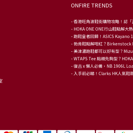
ONFIRE TRENDS
-
香港旺角波鞋街購物攻略！認「
-
HOKA ONE ONE行山鞋點
- 跑鞋皇者回歸！ASICS Kaya
-
勃肯鞋點解咁紅？Birkenstoc
-
美津濃跑鞋都可以好有型？Mizu
-
WTAPS Tee 點襯先夠型？H
-
復古 x 懶人必備，NB 1906L
-
入手前必睇！Clarks HK人氣鞋款To
室