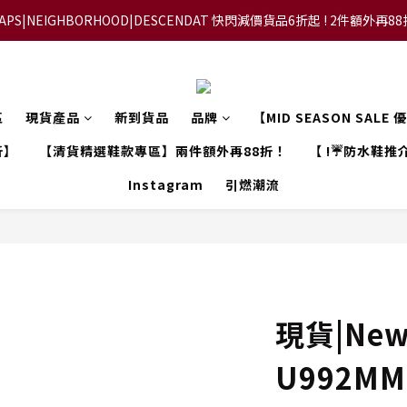
APS|NEIGHBORHOOD|DESCENDAT 快閃減價貨品6折起 ! 2件額外再8
【FLASH SALE 兩件指定現貨產品即享88折】
【立即加入會員，每次消費將可獲禮金回贈下一次使用！】
【FLASH SALE 兩件指定現貨產品即享88折】
區
現貨產品
新到貨品
品牌
【MID SEASON SALE
折】
【清貨精選鞋款專區】兩件額外再88折！
【 !☔防水鞋推介
Instagram
引燃潮流
現貨|New 
U992MM 