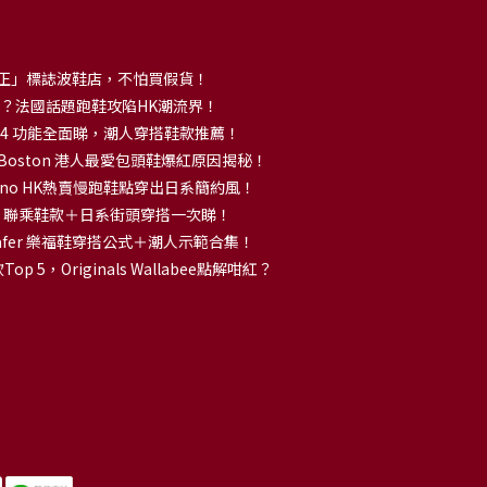
正」標誌波鞋店，不怕買假貨！
解大熱？法國話題跑鞋攻陷HK潮流界！
no 14 功能全面睇，潮人穿搭鞋款推薦！
k Boston 港人最愛包頭鞋爆紅原因揭秘！
no HK熱賣慢跑鞋點穿出日系簡約風！
OKA 聯乘鞋款＋日系街頭穿搭一次睇！
 Loafer 樂福鞋穿搭公式＋潮人示範合集！
p 5，Originals Wallabee點解咁紅？