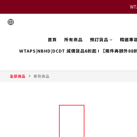
WT
首頁
所有商品
預訂貨品
精選專
WTAPS|NBHD|DCDT 減價貨品6折起 ! 【兩件再額外88
全部商品
新到貨品