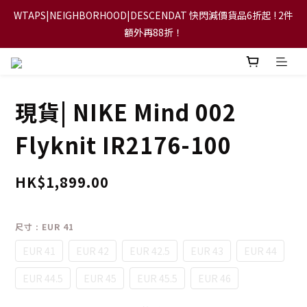
WTAPS|NEIGHBORHOOD|DESCENDAT 快閃減價貨品6折起 ! 2件
【FLASH SALE 兩件指定現貨產品即享88折】
額外再88折！
【立即加入會員，每次消費將可獲禮金回贈下一次使用！】
現貨| NIKE Mind 002
【FLASH SALE 兩件指定現貨產品即享88折】
Flyknit IR2176-100
HK$1,899.00
尺寸
: EUR 41
EUR 41
EUR 42
EUR 42.5
EUR 43
EUR 44
EUR 44.5
EUR 45
EUR 45.5
EUR 46