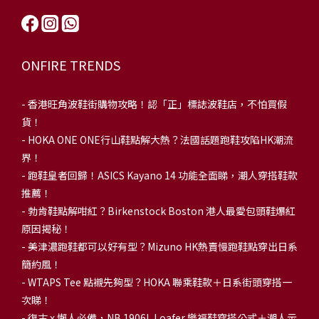
ONFIRE TRENDS
-
香港旺角波鞋街購物攻略！認「正」標誌波鞋店，不怕買假
貨！
-
HOKA ONE ONE行山鞋點解大熱？法國話題跑鞋攻陷HK潮流
界！
- 跑鞋皇者回歸！ASICS Kayano 14 功能全面睇，潮人穿搭鞋款
推薦！
-
勃肯鞋點解咁紅？Birkenstock Boston 港人最愛包頭鞋爆紅
原因揭秘！
-
美津濃跑鞋都可以好有型？Mizuno HK熱賣慢跑鞋點穿出日系
簡約風！
-
WTAPS Tee 點襯先夠型？HOKA 聯乘鞋款＋日系街頭穿搭一
次睇！
-
復古 x 懶人必備，NB 1906L Loafer 樂福鞋穿搭公式＋潮人示