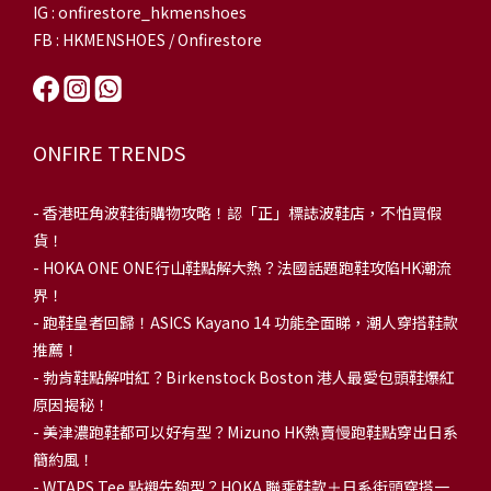
IG : onfirestore_hkmenshoes
FB : HKMENSHOES / Onfirestore
ONFIRE TRENDS
-
香港旺角波鞋街購物攻略！認「正」標誌波鞋店，不怕買假
貨！
-
HOKA ONE ONE行山鞋點解大熱？法國話題跑鞋攻陷HK潮流
界！
- 跑鞋皇者回歸！ASICS Kayano 14 功能全面睇，潮人穿搭鞋款
推薦！
-
勃肯鞋點解咁紅？Birkenstock Boston 港人最愛包頭鞋爆紅
原因揭秘！
-
美津濃跑鞋都可以好有型？Mizuno HK熱賣慢跑鞋點穿出日系
簡約風！
-
WTAPS Tee 點襯先夠型？HOKA 聯乘鞋款＋日系街頭穿搭一