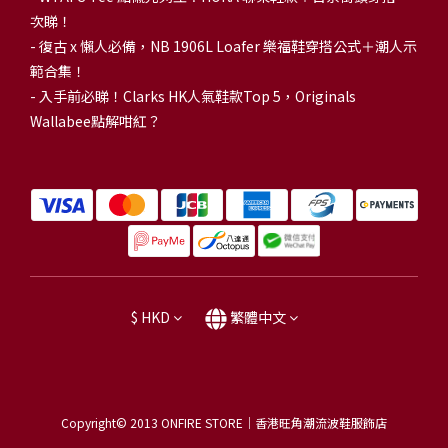
次睇！
-
復古 x 懶人必備，NB 1906L Loafer 樂福鞋穿搭公式＋潮人示
範合集！
-
入手前必睇！Clarks HK人氣鞋款Top 5，Originals
Wallabee點解咁紅？
$
HKD
繁體中文
Copyright© 2013
ONFIRE STORE｜香港旺角潮流波鞋服飾店