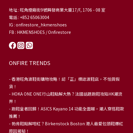
地址 : 旺角煙廠街9號興發商業大廈17/F, 1706 - 08 室
電話 : +852 65063004
IG : onfirestore_hkmenshoes
FB : HKMENSHOES / Onfirestore
ONFIRE TRENDS
-
香港旺角波鞋街購物攻略！認「正」標誌波鞋店，不怕買假
貨！
-
HOKA ONE ONE行山鞋點解大熱？法國話題跑鞋攻陷HK潮流
界！
- 跑鞋皇者回歸！ASICS Kayano 14 功能全面睇，潮人穿搭鞋款
推薦！
-
勃肯鞋點解咁紅？Birkenstock Boston 港人最愛包頭鞋爆紅
原因揭秘！