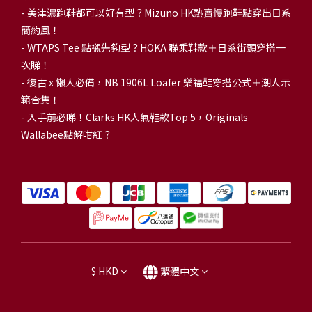
-
美津濃跑鞋都可以好有型？Mizuno HK熱賣慢跑鞋點穿出日系
簡約風！
-
WTAPS Tee 點襯先夠型？HOKA 聯乘鞋款＋日系街頭穿搭一
次睇！
-
復古 x 懶人必備，NB 1906L Loafer 樂福鞋穿搭公式＋潮人示
範合集！
-
入手前必睇！Clarks HK人氣鞋款Top 5，Originals
Wallabee點解咁紅？
$
HKD
繁體中文