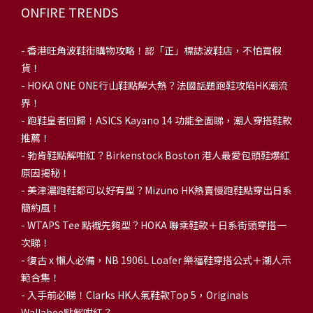
ONFIRE TRENDS
-
香港旺角波鞋街購物攻略！認「正」標誌波鞋店，不怕買假
貨！
-
HOKA ONE ONE行山鞋點解大熱？法國話題跑鞋攻陷HK潮流
界！
- 跑鞋皇者回歸！ASICS Kayano 14 功能全面睇，潮人穿搭鞋款
推薦！
-
勃肯鞋點解咁紅？Birkenstock Boston 港人最愛包頭鞋爆紅
原因揭秘！
-
美津濃跑鞋都可以好有型？Mizuno HK熱賣慢跑鞋點穿出日系
簡約風！
-
WTAPS Tee 點襯先夠型？HOKA 聯乘鞋款＋日系街頭穿搭一
次睇！
-
復古 x 懶人必備，NB 1906L Loafer 樂福鞋穿搭公式＋潮人示
範合集！
-
入手前必睇！Clarks HK人氣鞋款Top 5，Originals
Wallabee點解咁紅？