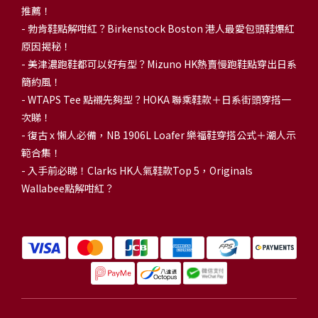
推薦！
-
勃肯鞋點解咁紅？Birkenstock Boston 港人最愛包頭鞋爆紅
原因揭秘！
-
美津濃跑鞋都可以好有型？Mizuno HK熱賣慢跑鞋點穿出日系
簡約風！
-
WTAPS Tee 點襯先夠型？HOKA 聯乘鞋款＋日系街頭穿搭一
次睇！
-
復古 x 懶人必備，NB 1906L Loafer 樂福鞋穿搭公式＋潮人示
範合集！
-
入手前必睇！Clarks HK人氣鞋款Top 5，Originals
Wallabee點解咁紅？