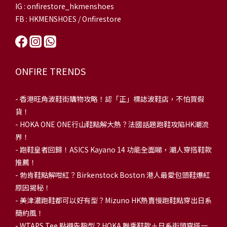
IG : onfirestore_hkmenshoes
FB : HKMENSHOES / Onfirestore
ONFIRE TRENDS
-
香港旺角波鞋街購物攻略！認「正」標誌波鞋店，不怕買假
貨！
-
HOKA ONE ONE行山鞋點解大熱？法國話題跑鞋攻陷HK潮流
界！
- 跑鞋皇者回歸！ASICS Kayano 14 功能全面睇，潮人穿搭鞋款
推薦！
-
勃肯鞋點解咁紅？Birkenstock Boston 港人最愛包頭鞋爆紅
原因揭秘！
-
美津濃跑鞋都可以好有型？Mizuno HK熱賣慢跑鞋點穿出日系
簡約風！
-
WTAPS Tee 點襯先夠型？HOKA 聯乘鞋款＋日系街頭穿搭一