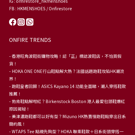
IG : onfirestore_hkmenshoes
FB : HKMENSHOES / Onfirestore
ONFIRE TRENDS
-
香港旺角波鞋街購物攻略！認「正」標誌波鞋店，不怕買假
貨！
-
HOKA ONE ONE行山鞋點解大熱？法國話題跑鞋攻陷HK潮流
界！
- 跑鞋皇者回歸！ASICS Kayano 14 功能全面睇，潮人穿搭鞋款
推薦！
-
勃肯鞋點解咁紅？Birkenstock Boston 港人最愛包頭鞋爆紅
原因揭秘！
-
美津濃跑鞋都可以好有型？Mizuno HK熱賣慢跑鞋點穿出日系
簡約風！
-
WTAPS Tee 點襯先夠型？HOKA 聯乘鞋款＋日系街頭穿搭一