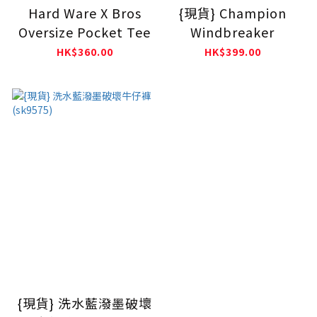
Hard Ware X Bros
{現貨} Champion
Oversize Pocket Tee
Windbreaker
HK$360.00
HK$399.00
{現貨} 洗水藍潑墨破壞