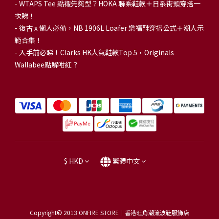
-
WTAPS Tee 點襯先夠型？HOKA 聯乘鞋款＋日系街頭穿搭一
次睇！
-
復古 x 懶人必備，NB 1906L Loafer 樂福鞋穿搭公式＋潮人示
範合集！
-
入手前必睇！Clarks HK人氣鞋款Top 5，Originals
Wallabee點解咁紅？
$
HKD
繁體中文
Copyright© 2013
ONFIRE STORE｜香港旺角潮流波鞋服飾店