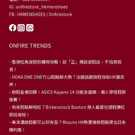
IG : onfirestore_hkmenshoes
FB : HKMENSHOES / Onfirestore
ONFIRE TRENDS
-
香港旺角波鞋街購物攻略！認「正」標誌波鞋店，不怕買假
貨！
-
HOKA ONE ONE行山鞋點解大熱？法國話題跑鞋攻陷HK潮流
界！
- 跑鞋皇者回歸！ASICS Kayano 14 功能全面睇，潮人穿搭鞋款
推薦！
-
勃肯鞋點解咁紅？Birkenstock Boston 港人最愛包頭鞋爆紅
原因揭秘！
-
美津濃跑鞋都可以好有型？Mizuno HK熱賣慢跑鞋點穿出日系
簡約風！