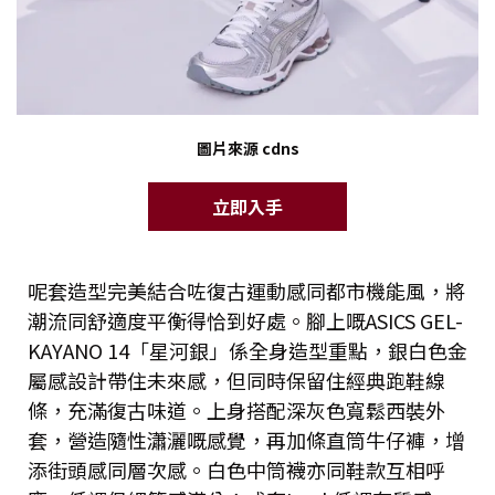
圖片來源 cdns
立即入手
呢套造型完美結合咗復古運動感同都市機能風，將
潮流同舒適度平衡得恰到好處。腳上嘅ASICS GEL-
KAYANO 14「星河銀」係全身造型重點，銀白色金
屬感設計帶住未來感，但同時保留住經典跑鞋線
條，充滿復古味道。上身搭配深灰色寬鬆西裝外
套，營造隨性瀟灑嘅感覺，再加條直筒牛仔褲，增
添街頭感同層次感。白色中筒襪亦同鞋款互相呼