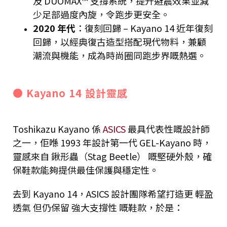
及 DUOMAX™ 支撐系統，提升避震效果並減
少足部過度內旋，令跑步更安全。
2020 年代
：復刻回歸 – Kayano 14 近年復刻
回歸，以經典復古造型搭配現代物料，兼顧
潮流與機能，成為時尚圈同跑步界嘅熱選。
● Kayano 14 設計靈感
Toshikazu Kayano 係
ASICS
最具代表性嘅設計師
之一，佢喺 1993 年設計第一代 GEL-Kayano 時，
靈感來自 鍬形蟲（Stag Beetle） 嘅堅硬外殼，確
保鞋款能夠提供最佳保護與穩定性。
去到 Kayano 14，ASICS 設計團隊希望打造更 輕盈
透氣 但仍保留 強大支撐性 嘅鞋款，於是：