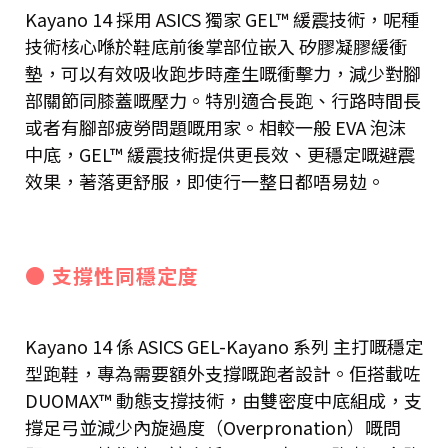
Kayano 14 採用 ASICS 獨家 GEL™ 緩震技術，呢種
技術核心喺於鞋底前後掌部位嵌入 矽膠凝膠緩衝
墊，可以有效吸收跑步時產生嘅衝擊力，減少對腳
部關節同膝蓋嘅壓力。特別適合長跑、行路時間長
或者有腳部疲勞問題嘅用家。相較一般 EVA 泡沫
中底，GEL™ 緩震技術提供更長效、更穩定嘅避震
效果，著落更舒服，即使行一整日都唔易攰。
● 支撐性同穩定度
Kayano 14 係 ASICS GEL-Kayano 系列 主打嘅穩定
型跑鞋，專為需要額外支撐嘅跑者設計。佢搭載咗
DUOMAX™ 動態支撐技術，由雙密度中底組成，支
撐足弓並減少內旋過度（Overpronation）嘅問