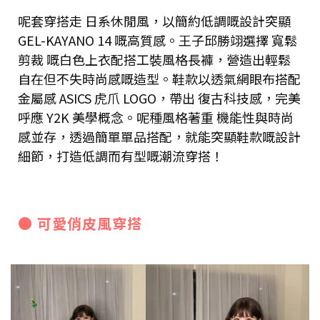
呢套穿搭走 日系休閒風，以簡約低調嘅設計突顯
GEL-KAYANO 14 嘅高質感。王子邱勝翊選擇 寬鬆
剪裁 嘅白色上衣配搭工裝風格長褲，營造出輕鬆
自在但不失時尚感嘅造型。鞋款以透氣網眼布搭配
金屬感 ASICS 虎爪 LOGO，帶出 復古科技感，完美
呼應 Y2K 美學概念。呢種風格著重 機能性與時尚
感並存，透過簡單單品搭配，就能突顯鞋款嘅設計
細節，打造低調而有型嘅潮流穿搭！
● 可愛俏皮風穿搭