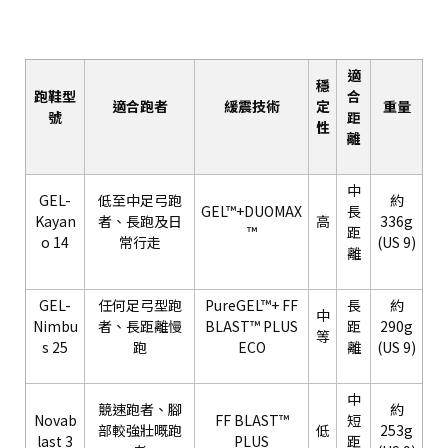
適
穩
跑鞋型
合
適合跑者
緩震技術
定
重量
號
距
性
離
中
GEL-
低至中足弓跑
約
GEL™+DUOMAX
長
Kayan
者、長跑及日
高
336g
™
距
o 14
常行走
(US 9)
離
GEL-
任何足弓型跑
PureGEL™+ FF
長
約
中
Nimbu
者、長距離慢
BLAST™ PLUS
距
290g
等
s 25
跑
ECO
離
(US 9)
中
競速跑者、腳
約
Novab
FF BLAST™
短
部較強壯嘅跑
低
253g
last 3
PLUS
距