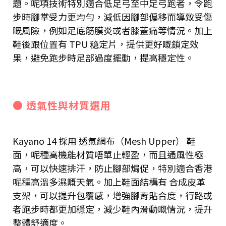
題。呢項技術特別適合低足弓至中足弓跑者，令跑
步時腳掌受力更均勻，減低因腳部偏移而導致受傷
嘅風險，例如足底筋膜炎或者膝蓋痛等情況。加上
鞋後跟位置有 TPU 稳定片，提供更好嘅鎖定效
果，避免跑步時足部過度擺動，提高穩定性。
● 透氣性與材質選用
Kayano 14 採用 透氣網布（Mesh Upper） 鞋
面，呢種高機能材質唔單止輕盈，而且通風性極
高，可以快速排汗，防止腳部焗促，特別適合香港
呢種高溫多濕嘅天氣。加上鞋面結構有 合成皮革
支架，可以提升包覆感，增強腳背貼合度，行路或
者跑步時都更加穩定，減少鞋內滑動嘅情況，提升
整體舒適度。