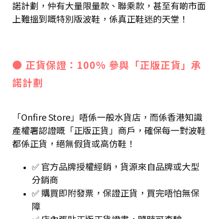
諾計劃，仲有大量限量款、聯乘款，甚至有啲市面
上難搵到嘅特別版波鞋，係真正鞋迷的天堂！
● 正貨保證：100% 參與「正版正貨」承
諾計劃
「Onfire Store」唔係一般水貨店，而係香港知識
產權署認證嘅「正版正貨」商戶，確保每一對波鞋
都係正貨，絕無假貨或高仿鞋！
✅ 官方品牌授權經銷，貨源來自品牌或大型
分銷商
✅ 購買即附發票，保證正貨，買完唔怕無保
障