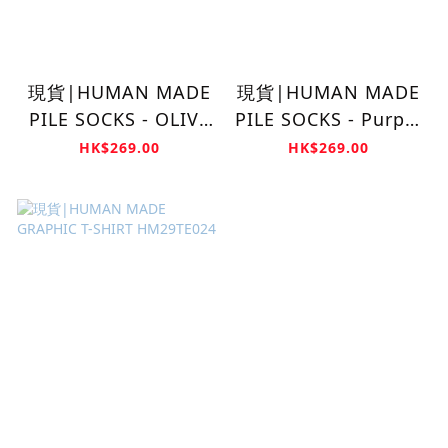
現貨|HUMAN MADE
現貨|HUMAN MADE
PILE SOCKS - OLIVE
PILE SOCKS - Purple
HEART
Heart
HK$269.00
HK$269.00