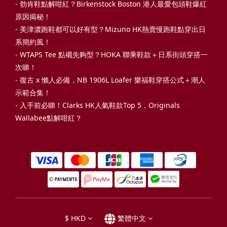
-
勃肯鞋點解咁紅？Birkenstock Boston 港人最愛包頭鞋爆紅
原因揭秘！
-
美津濃跑鞋都可以好有型？Mizuno HK熱賣慢跑鞋點穿出日
系簡約風！
-
WTAPS Tee 點襯先夠型？HOKA 聯乘鞋款＋日系街頭穿搭一
次睇！
-
復古 x 懶人必備，NB 1906L Loafer 樂福鞋穿搭公式＋潮人
示範合集！
-
入手前必睇！Clarks HK人氣鞋款Top 5，Originals
Wallabee點解咁紅？
$
HKD
繁體中文