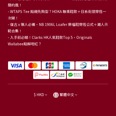
簡約風！
-
WTAPS Tee 點襯先夠型？HOKA 聯乘鞋款＋日系街頭穿搭一
次睇！
-
復古 x 懶人必備，NB 1906L Loafer 樂福鞋穿搭公式＋潮人示
範合集！
-
入手前必睇！Clarks HK人氣鞋款Top 5，Originals
Wallabee點解咁紅？
$
HKD
繁體中文