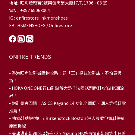
地址 : 旺角煙廠街9號興發商業大廈17/F, 1706 - 08 室
電話 : +852 65063004
IG : onfirestore_hkmenshoes
FB : HKMENSHOES / Onfirestore
ONFIRE TRENDS
-
香港旺角波鞋街購物攻略！認「正」標誌波鞋店，不怕買假
貨！
-
HOKA ONE ONE行山鞋點解大熱？法國話題跑鞋攻陷HK潮流
界！
- 跑鞋皇者回歸！ASICS Kayano 14 功能全面睇，潮人穿搭鞋款
推薦！
-
勃肯鞋點解咁紅？Birkenstock Boston 港人最愛包頭鞋爆紅
原因揭秘！
-
美津濃跑鞋都可以好有型？Mizuno HK熱賣慢跑鞋點穿出日系