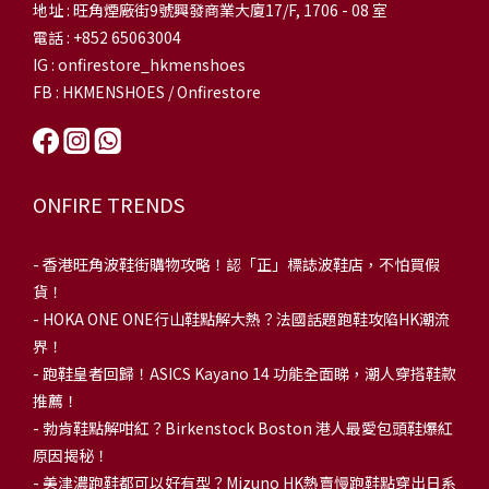
地址 : 旺角煙廠街9號興發商業大廈17/F, 1706 - 08 室
電話 : +852 65063004
IG : onfirestore_hkmenshoes
FB : HKMENSHOES / Onfirestore
ONFIRE TRENDS
-
香港旺角波鞋街購物攻略！認「正」標誌波鞋店，不怕買假
貨！
-
HOKA ONE ONE行山鞋點解大熱？法國話題跑鞋攻陷HK潮流
界！
- 跑鞋皇者回歸！ASICS Kayano 14 功能全面睇，潮人穿搭鞋款
推薦！
-
勃肯鞋點解咁紅？Birkenstock Boston 港人最愛包頭鞋爆紅
原因揭秘！
-
美津濃跑鞋都可以好有型？Mizuno HK熱賣慢跑鞋點穿出日系