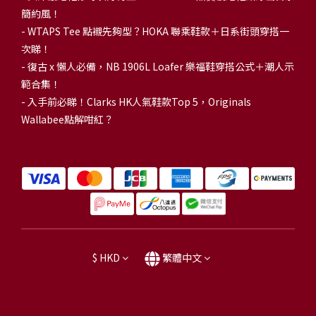
簡約風！
-
WTAPS Tee 點襯先夠型？HOKA 聯乘鞋款＋日系街頭穿搭一
次睇！
-
復古 x 懶人必備，NB 1906L Loafer 樂福鞋穿搭公式＋潮人示
範合集！
-
入手前必睇！Clarks HK人氣鞋款Top 5，Originals
Wallabee點解咁紅？
$
HKD
繁體中文