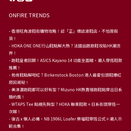
ONFIRE TRENDS
-
香港旺角波鞋街購物攻略！認「正」標誌波鞋店，不怕買假
貨！
-
HOKA ONE ONE行山鞋點解大熱？法國話題跑鞋攻陷HK潮流
界！
- 跑鞋皇者回歸！ASICS Kayano 14 功能全面睇，潮人穿搭鞋款
推薦！
-
勃肯鞋點解咁紅？Birkenstock Boston 港人最愛包頭鞋爆紅
原因揭秘！
-
美津濃跑鞋都可以好有型？Mizuno HK熱賣慢跑鞋點穿出日系
簡約風！
-
WTAPS Tee 點襯先夠型？HOKA 聯乘鞋款＋日系街頭穿搭一
次睇！
-
復古 x 懶人必備，NB 1906L Loafer 樂福鞋穿搭公式＋潮人示
範合集！