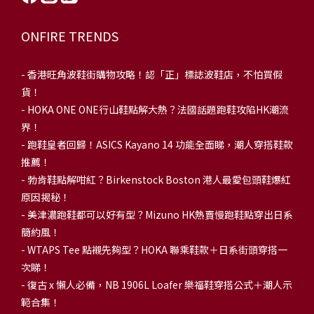
ONFIRE TRENDS
-
香港旺角波鞋街購物攻略！認「正」標誌波鞋店，不怕買假
貨！
-
HOKA ONE ONE行山鞋點解大熱？法國話題跑鞋攻陷HK潮流
界！
- 跑鞋皇者回歸！ASICS Kayano 14 功能全面睇，潮人穿搭鞋款
推薦！
-
勃肯鞋點解咁紅？Birkenstock Boston 港人最愛包頭鞋爆紅
原因揭秘！
-
美津濃跑鞋都可以好有型？Mizuno HK熱賣慢跑鞋點穿出日系
簡約風！
-
WTAPS Tee 點襯先夠型？HOKA 聯乘鞋款＋日系街頭穿搭一
次睇！
-
復古 x 懶人必備，NB 1906L Loafer 樂福鞋穿搭公式＋潮人示
範合集！