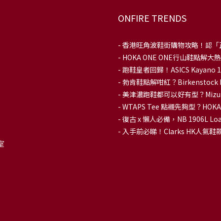
ONFIRE TRENDS
-
香港旺角波鞋街購物攻略！認「
-
HOKA ONE ONE行山鞋點
- 跑鞋皇者回歸！ASICS Kaya
-
勃肯鞋點解咁紅？Birkenstoc
-
美津濃跑鞋都可以好有型？Mizu
-
WTAPS Tee 點襯先夠型？H
-
復古 x 懶人必備，NB 1906L
-
入手前必睇！Clarks HK人氣鞋款To
室