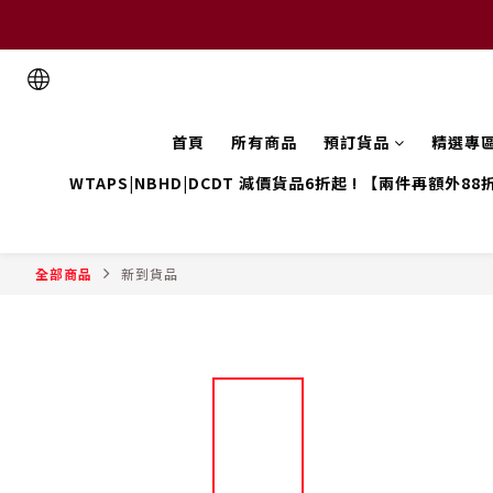
首頁
所有商品
預訂貨品
精選專
WTAPS|NBHD|DCDT 減價貨品6折起 ! 【兩件再額外88
全部商品
新到貨品