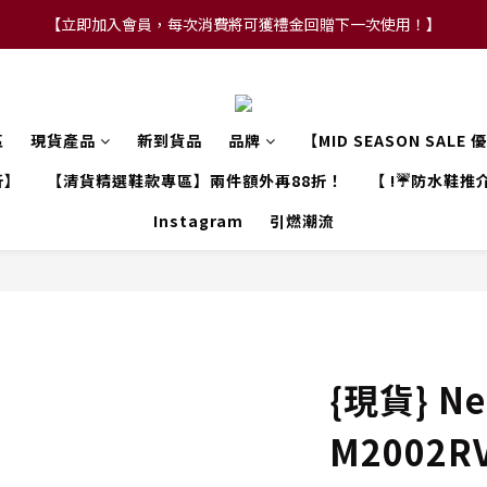
【立即加入會員，每次消費將可獲禮金回贈下一次使用！】
【FLASH SALE 兩件指定現貨產品即享88折】
【FLASH SALE 兩件指定現貨產品即享88折】
區
現貨產品
新到貨品
品牌
【MID SEASON SALE
折】
【清貨精選鞋款專區】兩件額外再88折！
【 !☔防水鞋推介
Instagram
引燃潮流
{現貨} Ne
M2002R