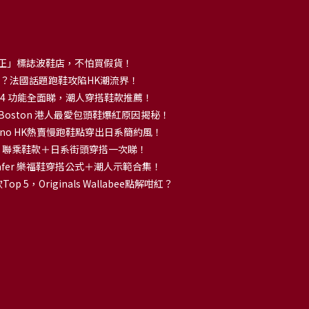
正」標誌波鞋店，不怕買假貨！
解大熱？法國話題跑鞋攻陷HK潮流界！
no 14 功能全面睇，潮人穿搭鞋款推薦！
k Boston 港人最愛包頭鞋爆紅原因揭秘！
no HK熱賣慢跑鞋點穿出日系簡約風！
OKA 聯乘鞋款＋日系街頭穿搭一次睇！
 Loafer 樂福鞋穿搭公式＋潮人示範合集！
p 5，Originals Wallabee點解咁紅？