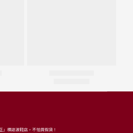
正」標誌波鞋店，不怕買假貨！