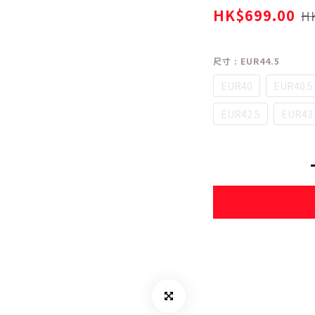
HK$699.00
HK
尺寸
: EUR44.5
EUR40
EUR40.5
EUR42.5
EUR43