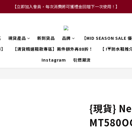
【立即加入會員，每次消費將可獲禮金回贈下一次使用！】
【FLASH SALE 兩件指定現貨產品即享88折】
【FLASH SALE 兩件指定現貨產品即享88折】
區
現貨產品
新到貨品
品牌
【MID SEASON SALE
折】
【清貨精選鞋款專區】兩件額外再88折！
【 !☔防水鞋推介
Instagram
引燃潮流
{現貨} Ne
MT580O