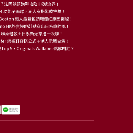
解大熱？法國話題跑鞋攻陷HK潮流界！
no 14 功能全面睇，潮人穿搭鞋款推薦！
k Boston 港人最愛包頭鞋爆紅原因揭秘！
no HK熱賣慢跑鞋點穿出日系簡約風！
OKA 聯乘鞋款＋日系街頭穿搭一次睇！
 Loafer 樂福鞋穿搭公式＋潮人示範合集！
p 5，Originals Wallabee點解咁紅？