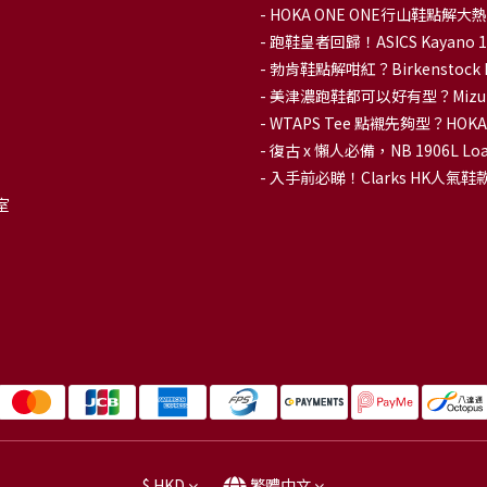
-
HOKA ONE ONE行山鞋點
- 跑鞋皇者回歸！ASICS Kaya
-
勃肯鞋點解咁紅？Birkenstoc
-
美津濃跑鞋都可以好有型？Mizu
-
WTAPS Tee 點襯先夠型？H
-
復古 x 懶人必備，NB 1906L
-
入手前必睇！Clarks HK人氣鞋款To
室
$
HKD
繁體中文