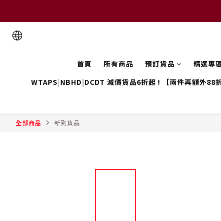
首頁
所有商品
預訂貨品
精選專
WTAPS|NBHD|DCDT 減價貨品6折起 ! 【兩件再額外88
全部商品
新到貨品