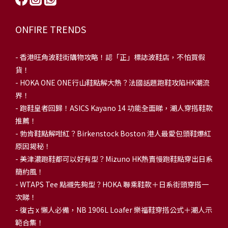
ONFIRE TRENDS
-
香港旺角波鞋街購物攻略！認「正」標誌波鞋店，不怕買假
貨！
-
HOKA ONE ONE行山鞋點解大熱？法國話題跑鞋攻陷HK潮流
界！
- 跑鞋皇者回歸！ASICS Kayano 14 功能全面睇，潮人穿搭鞋款
推薦！
-
勃肯鞋點解咁紅？Birkenstock Boston 港人最愛包頭鞋爆紅
原因揭秘！
-
美津濃跑鞋都可以好有型？Mizuno HK熱賣慢跑鞋點穿出日系
簡約風！
-
WTAPS Tee 點襯先夠型？HOKA 聯乘鞋款＋日系街頭穿搭一
次睇！
-
復古 x 懶人必備，NB 1906L Loafer 樂福鞋穿搭公式＋潮人示
範合集！