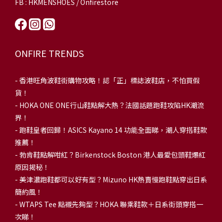
FB : HKMENSHOES / Onfirestore
ONFIRE TRENDS
-
香港旺角波鞋街購物攻略！認「正」標誌波鞋店，不怕買假
貨！
-
HOKA ONE ONE行山鞋點解大熱？法國話題跑鞋攻陷HK潮流
界！
- 跑鞋皇者回歸！ASICS Kayano 14 功能全面睇，潮人穿搭鞋款
推薦！
-
勃肯鞋點解咁紅？Birkenstock Boston 港人最愛包頭鞋爆紅
原因揭秘！
-
美津濃跑鞋都可以好有型？Mizuno HK熱賣慢跑鞋點穿出日系
簡約風！
-
WTAPS Tee 點襯先夠型？HOKA 聯乘鞋款＋日系街頭穿搭一
次睇！