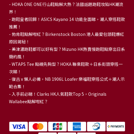
-
HOKA ONE ONE行山鞋點解大熱？法國話題跑鞋攻陷HK潮流
界！
- 跑鞋皇者回歸！ASICS Kayano 14 功能全面睇，潮人穿搭鞋款
推薦！
-
勃肯鞋點解咁紅？Birkenstock Boston 港人最愛包頭鞋爆紅
原因揭秘！
-
美津濃跑鞋都可以好有型？Mizuno HK熱賣慢跑鞋點穿出日系
簡約風！
-
WTAPS Tee 點襯先夠型？HOKA 聯乘鞋款＋日系街頭穿搭一
次睇！
-
復古 x 懶人必備，NB 1906L Loafer 樂福鞋穿搭公式＋潮人示
範合集！
-
入手前必睇！Clarks HK人氣鞋款Top 5，Originals
Wallabee點解咁紅？