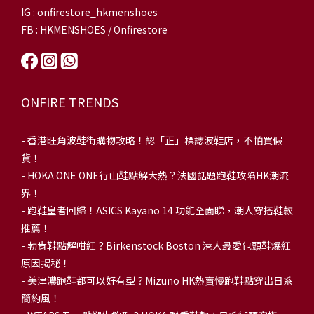
IG : onfirestore_hkmenshoes
FB : HKMENSHOES / Onfirestore
ONFIRE TRENDS
-
香港旺角波鞋街購物攻略！認「正」標誌波鞋店，不怕買假
貨！
-
HOKA ONE ONE行山鞋點解大熱？法國話題跑鞋攻陷HK潮流
界！
- 跑鞋皇者回歸！ASICS Kayano 14 功能全面睇，潮人穿搭鞋款
推薦！
-
勃肯鞋點解咁紅？Birkenstock Boston 港人最愛包頭鞋爆紅
原因揭秘！
-
美津濃跑鞋都可以好有型？Mizuno HK熱賣慢跑鞋點穿出日系
簡約風！