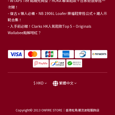
-
WTAPS Tee 點襯先夠型？HOKA 聯乘鞋款＋日系街頭穿搭一
次睇！
-
復古 x 懶人必備，NB 1906L Loafer 樂福鞋穿搭公式＋潮人示
範合集！
-
入手前必睇！Clarks HK人氣鞋款Top 5，Originals
Wallabee點解咁紅？
$
HKD
繁體中文
Copyright© 2013
ONFIRE STORE｜香港旺角潮流波鞋服飾店