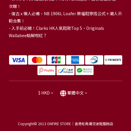
次睇！
-
復古 x 懶人必備，NB 1906L Loafer 樂福鞋穿搭公式＋潮人示
範合集！
-
入手前必睇！Clarks HK人氣鞋款Top 5，Originals
Wallabee點解咁紅？
$
HKD
繁體中文
Copyright© 2013
ONFIRE STORE｜香港旺角潮流波鞋服飾店