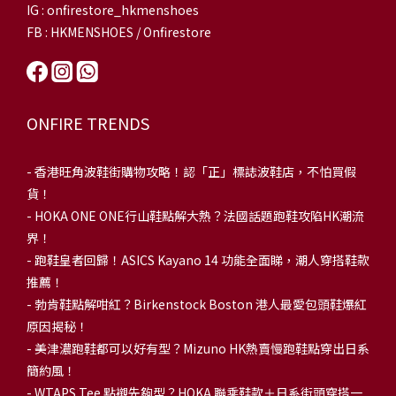
IG : onfirestore_hkmenshoes
FB : HKMENSHOES / Onfirestore
ONFIRE TRENDS
-
香港旺角波鞋街購物攻略！認「正」標誌波鞋店，不怕買假
貨！
-
HOKA ONE ONE行山鞋點解大熱？法國話題跑鞋攻陷HK潮流
界！
- 跑鞋皇者回歸！ASICS Kayano 14 功能全面睇，潮人穿搭鞋款
推薦！
-
勃肯鞋點解咁紅？Birkenstock Boston 港人最愛包頭鞋爆紅
原因揭秘！
-
美津濃跑鞋都可以好有型？Mizuno HK熱賣慢跑鞋點穿出日系
簡約風！
-
WTAPS Tee 點襯先夠型？HOKA 聯乘鞋款＋日系街頭穿搭一