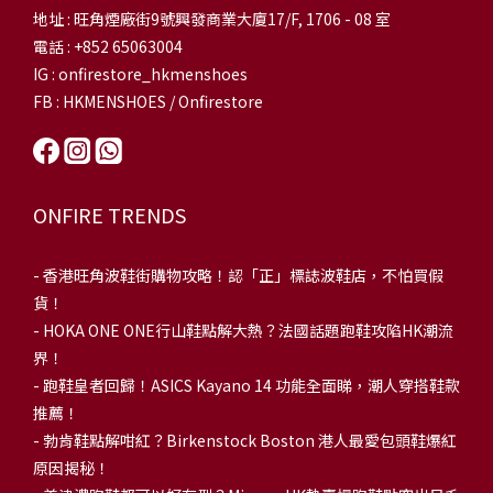
地址 : 旺角煙廠街9號興發商業大廈17/F, 1706 - 08 室
電話 : +852 65063004
IG : onfirestore_hkmenshoes
FB : HKMENSHOES / Onfirestore
ONFIRE TRENDS
-
香港旺角波鞋街購物攻略！認「正」標誌波鞋店，不怕買假
貨！
-
HOKA ONE ONE行山鞋點解大熱？法國話題跑鞋攻陷HK潮流
界！
- 跑鞋皇者回歸！ASICS Kayano 14 功能全面睇，潮人穿搭鞋款
推薦！
-
勃肯鞋點解咁紅？Birkenstock Boston 港人最愛包頭鞋爆紅
原因揭秘！