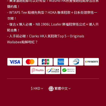
-
美津濃跑鞋都可以好有型？Mizuno HK熱賣慢跑鞋點穿出日系
簡約風！
-
WTAPS Tee 點襯先夠型？HOKA 聯乘鞋款＋日系街頭穿搭一
次睇！
-
復古 x 懶人必備，NB 1906L Loafer 樂福鞋穿搭公式＋潮人示
範合集！
-
入手前必睇！Clarks HK人氣鞋款Top 5，Originals
Wallabee點解咁紅？
$
HKD
繁體中文