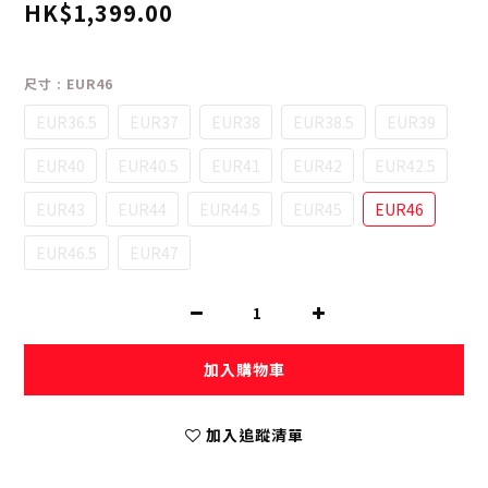
HK$1,399.00
尺寸
: EUR46
EUR36.5
EUR37
EUR38
EUR38.5
EUR39
EUR40
EUR40.5
EUR41
EUR42
EUR42.5
EUR43
EUR44
EUR44.5
EUR45
EUR46
EUR46.5
EUR47
加入購物車
加入追蹤清單