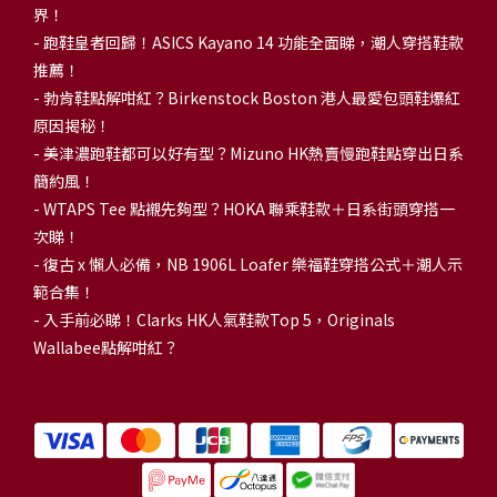
界！
- 跑鞋皇者回歸！ASICS Kayano 14 功能全面睇，潮人穿搭鞋款
推薦！
-
勃肯鞋點解咁紅？Birkenstock Boston 港人最愛包頭鞋爆紅
原因揭秘！
-
美津濃跑鞋都可以好有型？Mizuno HK熱賣慢跑鞋點穿出日系
簡約風！
-
WTAPS Tee 點襯先夠型？HOKA 聯乘鞋款＋日系街頭穿搭一
次睇！
-
復古 x 懶人必備，NB 1906L Loafer 樂福鞋穿搭公式＋潮人示
範合集！
-
入手前必睇！Clarks HK人氣鞋款Top 5，Originals
Wallabee點解咁紅？