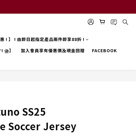
 優惠 ! 】 ! 由即日起指定產品兩件即享88折 !
! ⛈️】
加入會員享有優惠價及現金回贈
FACEBOOK
zuno SS25
e Soccer Jersey