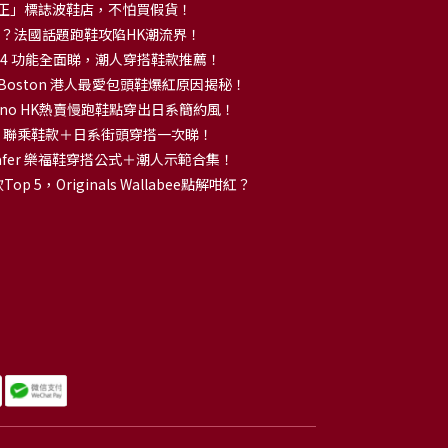
正」標誌波鞋店，不怕買假貨！
解大熱？法國話題跑鞋攻陷HK潮流界！
no 14 功能全面睇，潮人穿搭鞋款推薦！
k Boston 港人最愛包頭鞋爆紅原因揭秘！
no HK熱賣慢跑鞋點穿出日系簡約風！
OKA 聯乘鞋款＋日系街頭穿搭一次睇！
 Loafer 樂福鞋穿搭公式＋潮人示範合集！
p 5，Originals Wallabee點解咁紅？