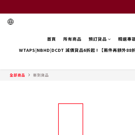
首頁
所有商品
預訂貨品
精選專
WTAPS|NBHD|DCDT 減價貨品6折起 ! 【兩件再額外88
全部商品
新到貨品