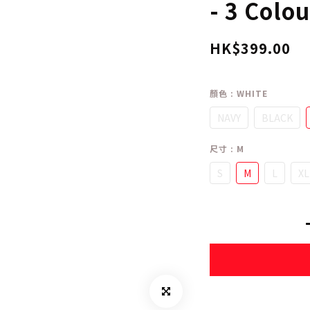
- 3 Colo
HK$399.00
顏色
: WHITE
NAVY
BLACK
尺寸
: M
S
M
L
XL