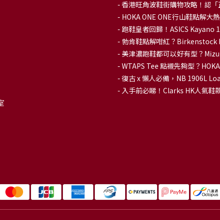
-
香港旺角波鞋街購物攻略！認「
-
HOKA ONE ONE行山鞋點
- 跑鞋皇者回歸！ASICS Kaya
-
勃肯鞋點解咁紅？Birkenstoc
-
美津濃跑鞋都可以好有型？Mizu
-
WTAPS Tee 點襯先夠型？H
-
復古 x 懶人必備，NB 1906L
-
入手前必睇！Clarks HK人氣鞋款To
室