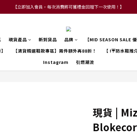
【立即加入會員，每次消費將可獲禮金回贈下一次使用！】
【FLASH SALE 兩件指定現貨產品即享88折】
【FLASH SALE 兩件指定現貨產品即享88折】
區
現貨產品
新到貨品
品牌
【MID SEASON SALE
折】
【清貨精選鞋款專區】兩件額外再88折！
【 !☔防水鞋推介
Instagram
引燃潮流
現貨 | Mi
Blokecor