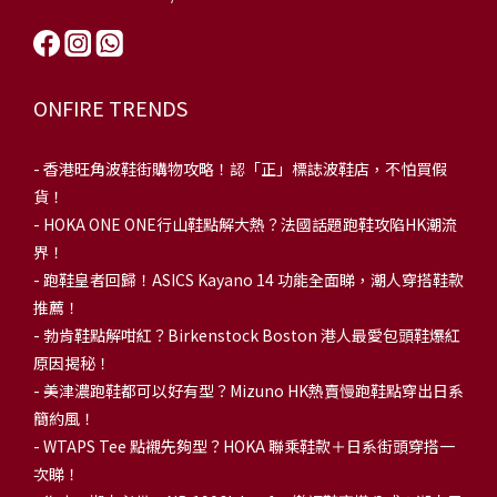
ONFIRE TRENDS
-
香港旺角波鞋街購物攻略！認「正」標誌波鞋店，不怕買假
貨！
-
HOKA ONE ONE行山鞋點解大熱？法國話題跑鞋攻陷HK潮流
界！
- 跑鞋皇者回歸！ASICS Kayano 14 功能全面睇，潮人穿搭鞋款
推薦！
-
勃肯鞋點解咁紅？Birkenstock Boston 港人最愛包頭鞋爆紅
原因揭秘！
-
美津濃跑鞋都可以好有型？Mizuno HK熱賣慢跑鞋點穿出日系
簡約風！
-
WTAPS Tee 點襯先夠型？HOKA 聯乘鞋款＋日系街頭穿搭一
次睇！