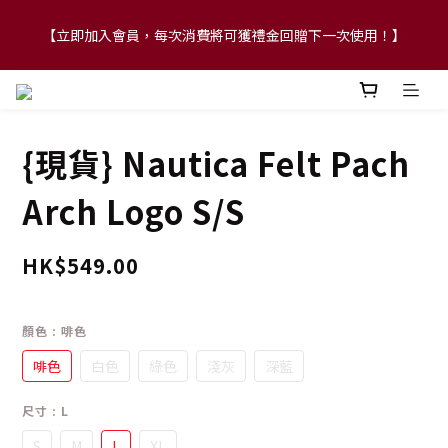
【立即加入會員，每次消費將可獲禮金回贈下一次使用！】
【FLASH SALE 兩件指定現貨產品即享88折】
【FLASH SALE 兩件指定現貨產品即享88折】
{現貨} Nautica Felt Pach
Arch Logo S/S
HK$549.00
顏色
: 啡色
啡色
白色
綠色
淺灰
深藍
尺寸
: L
S
M
L
XL