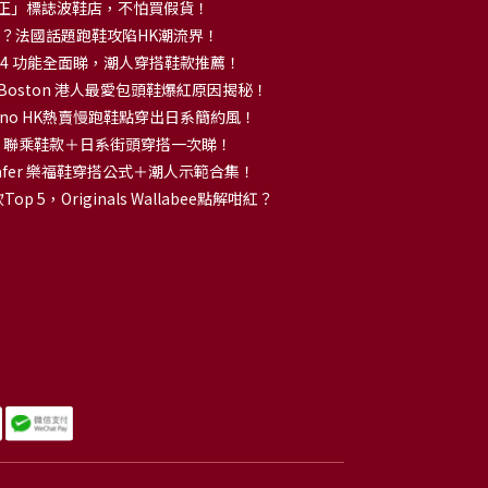
正」標誌波鞋店，不怕買假貨！
解大熱？法國話題跑鞋攻陷HK潮流界！
no 14 功能全面睇，潮人穿搭鞋款推薦！
k Boston 港人最愛包頭鞋爆紅原因揭秘！
no HK熱賣慢跑鞋點穿出日系簡約風！
OKA 聯乘鞋款＋日系街頭穿搭一次睇！
 Loafer 樂福鞋穿搭公式＋潮人示範合集！
p 5，Originals Wallabee點解咁紅？