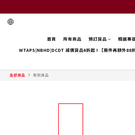
首頁
所有商品
預訂貨品
精選專
WTAPS|NBHD|DCDT 減價貨品6折起 ! 【兩件再額外88
全部商品
新到貨品