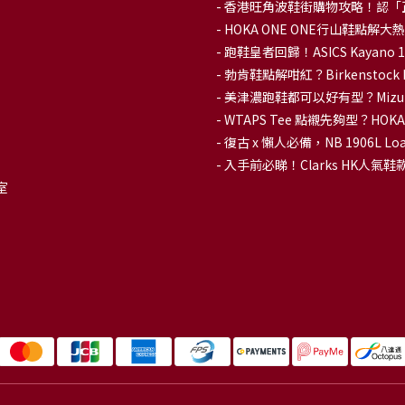
-
香港旺角波鞋街購物攻略！認「
-
HOKA ONE ONE行山鞋點
- 跑鞋皇者回歸！ASICS Kaya
-
勃肯鞋點解咁紅？Birkenstoc
-
美津濃跑鞋都可以好有型？Mizu
-
WTAPS Tee 點襯先夠型？H
-
復古 x 懶人必備，NB 1906L
-
入手前必睇！Clarks HK人氣鞋款To
室