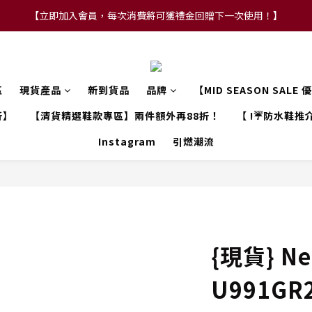
【立即加入會員，每次消費將可獲禮金回贈下一次使用！】
【FLASH SALE 兩件指定現貨產品即享88折】
【FLASH SALE 兩件指定現貨產品即享88折】
區
現貨產品
新到貨品
品牌
【MID SEASON SALE
折】
【清貨精選鞋款專區】兩件額外再88折！
【 !☔防水鞋推介
Instagram
引燃潮流
{現貨} Ne
U991GR2