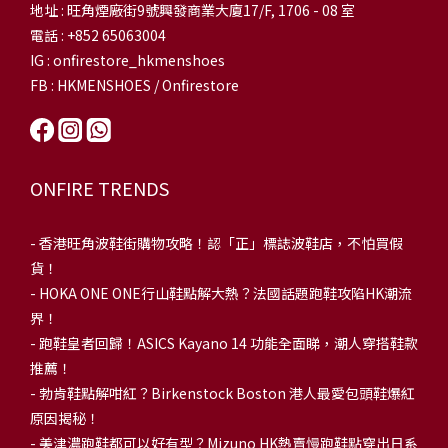
地址 : 旺角煙廠街9號興發商業大廈17/F, 1706 - 08 室
電話 : +852 65063004
IG : onfirestore_hkmenshoes
FB : HKMENSHOES / Onfirestore
ONFIRE TRENDS
-
香港旺角波鞋街購物攻略！認「正」標誌波鞋店，不怕買假
貨！
-
HOKA ONE ONE行山鞋點解大熱？法國話題跑鞋攻陷HK潮流
界！
- 跑鞋皇者回歸！ASICS Kayano 14 功能全面睇，潮人穿搭鞋款
推薦！
-
勃肯鞋點解咁紅？Birkenstock Boston 港人最愛包頭鞋爆紅
原因揭秘！
-
美津濃跑鞋都可以好有型？Mizuno HK熱賣慢跑鞋點穿出日系