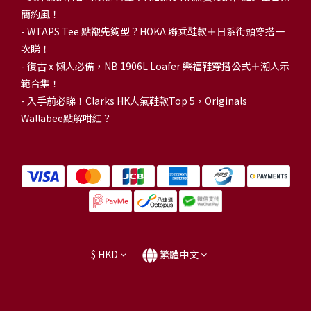
簡約風！
-
WTAPS Tee 點襯先夠型？HOKA 聯乘鞋款＋日系街頭穿搭一
次睇！
-
復古 x 懶人必備，NB 1906L Loafer 樂福鞋穿搭公式＋潮人示
範合集！
-
入手前必睇！Clarks HK人氣鞋款Top 5，Originals
Wallabee點解咁紅？
$
HKD
繁體中文