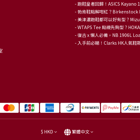
- 跑鞋皇者回歸！ASICS Kaya
-
勃肯鞋點解咁紅？Birkenstoc
-
美津濃跑鞋都可以好有型？Mizu
-
WTAPS Tee 點襯先夠型？H
-
復古 x 懶人必備，NB 1906L
-
入手前必睇！Clarks HK人氣鞋款To
室
$
HKD
繁體中文