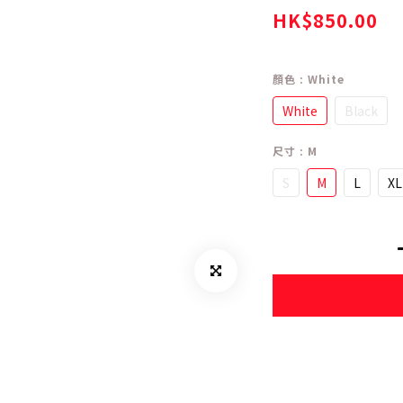
HK$850.00
顏色
: White
White
Black
尺寸
: M
S
M
L
XL