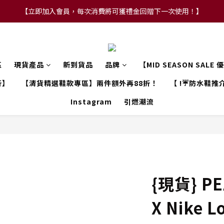
【立即加入會員，每次消費將可獲禮金回贈下一次使用！】
【FLASH SALE 兩件指定現貨產品即享88折】
【FLASH SALE 兩件指定現貨產品即享88折】
區
現貨產品
新到貨品
品牌
【MID SEASON SALE
折】
【清貨精選鞋款專區】兩件額外再88折！
【 !☔防水鞋推介
Instagram
引燃潮流
{現貨} P
X Nike L