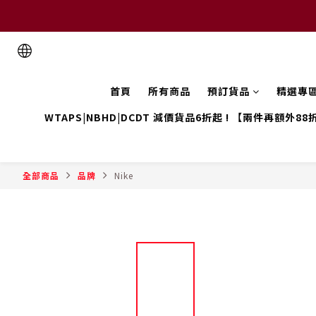
首頁
所有商品
預訂貨品
精選專
WTAPS|NBHD|DCDT 減價貨品6折起 ! 【兩件再額外88
全部商品
品牌
Nike