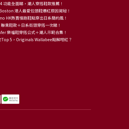
no 14 功能全面睇，潮人穿搭鞋款推薦！
k Boston 港人最愛包頭鞋爆紅原因揭秘！
no HK熱賣慢跑鞋點穿出日系簡約風！
OKA 聯乘鞋款＋日系街頭穿搭一次睇！
 Loafer 樂福鞋穿搭公式＋潮人示範合集！
p 5，Originals Wallabee點解咁紅？