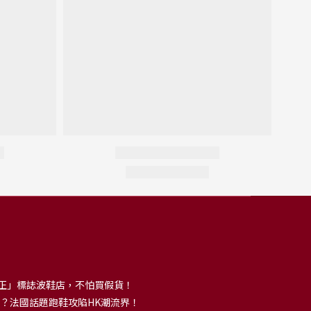
正」標誌波鞋店，不怕買假貨！
解大熱？法國話題跑鞋攻陷HK潮流界！