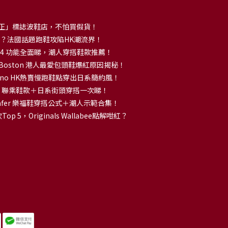
正」標誌波鞋店，不怕買假貨！
解大熱？法國話題跑鞋攻陷HK潮流界！
no 14 功能全面睇，潮人穿搭鞋款推薦！
k Boston 港人最愛包頭鞋爆紅原因揭秘！
no HK熱賣慢跑鞋點穿出日系簡約風！
OKA 聯乘鞋款＋日系街頭穿搭一次睇！
 Loafer 樂福鞋穿搭公式＋潮人示範合集！
p 5，Originals Wallabee點解咁紅？