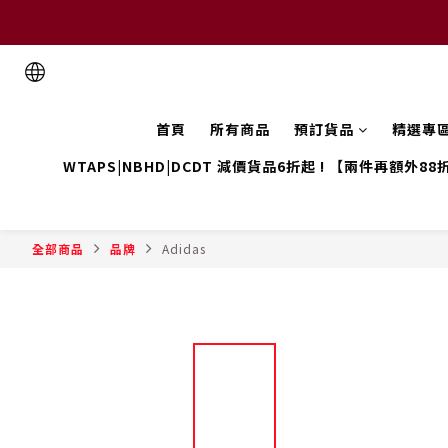
首頁
所有商品
預訂貨品
精選專
WTAPS|NBHD|DCDT 減價貨品6折起 ! 【兩件再額外88
全部商品
品牌
Adidas