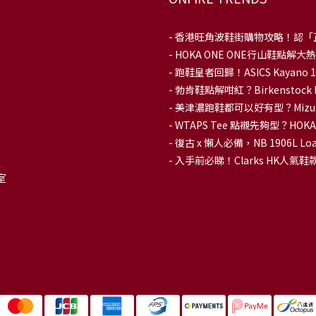
-
香港旺角波鞋街購物攻略！認「
-
HOKA ONE ONE行山鞋點
- 跑鞋皇者回歸！ASICS Kaya
-
勃肯鞋點解咁紅？Birkenstoc
-
美津濃跑鞋都可以好有型？Mizu
-
WTAPS Tee 點襯先夠型？H
-
復古 x 懶人必備，NB 1906L
-
入手前必睇！Clarks HK人氣鞋款To
室