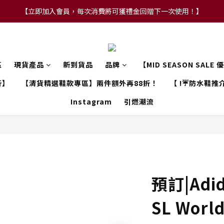
【立即加入會員，每次消費將可獲禮金回贈下一次使用！】
【FLASH SALE 兩件指定現貨產品即享88折】
【FLASH SALE 兩件指定現貨產品即享88折】
區
現貨產品
新到貨品
品牌
【MID SEASON SALE
折】
【清貨精選鞋款專區】兩件額外再88折！
【 !☔防水鞋推介
Instagram
引燃潮流
預訂|Adid
SL World