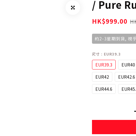
/ Pure R
HK$999.00
HK
約2-3星期到貨, 
尺寸
: EUR39.3
EUR39.3
EUR40
EUR42
EUR42.6
EUR44.6
EUR45.