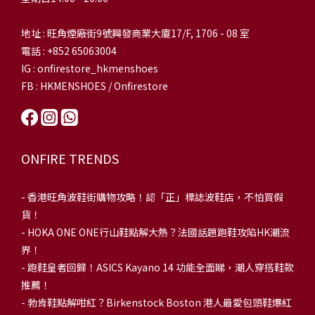
地址 : 旺角煙廠街9號興發商業大廈17/F, 1706 - 08 室
電話 : +852 65063004
IG : onfirestore_hkmenshoes
FB : HKMENSHOES / Onfirestore
ONFIRE TRENDS
-
香港旺角波鞋街購物攻略！認「正」標誌波鞋店，不怕買假
貨！
-
HOKA ONE ONE行山鞋點解大熱？法國話題跑鞋攻陷HK潮流
界！
- 跑鞋皇者回歸！ASICS Kayano 14 功能全面睇，潮人穿搭鞋款
推薦！
-
勃肯鞋點解咁紅？Birkenstock Boston 港人最愛包頭鞋爆紅