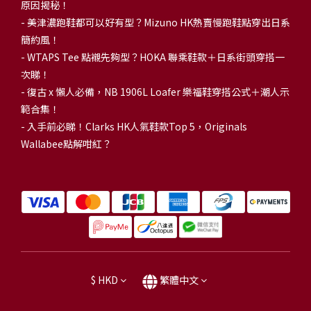
原因揭秘！
-
美津濃跑鞋都可以好有型？Mizuno HK熱賣慢跑鞋點穿出日系
簡約風！
-
WTAPS Tee 點襯先夠型？HOKA 聯乘鞋款＋日系街頭穿搭一
次睇！
-
復古 x 懶人必備，NB 1906L Loafer 樂福鞋穿搭公式＋潮人示
範合集！
-
入手前必睇！Clarks HK人氣鞋款Top 5，Originals
Wallabee點解咁紅？
$
HKD
繁體中文