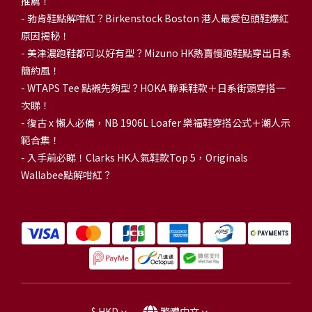
推薦！
-
勃肯鞋點解咁紅？Birkenstock Boston 港人最愛包頭鞋爆紅
原因揭秘！
-
美津濃跑鞋都可以好有型？Mizuno HK熱賣慢跑鞋點穿出日系
簡約風！
-
WTAPS Tee 點襯先夠型？HOKA 聯乘鞋款＋日系街頭穿搭一
次睇！
-
復古 x 懶人必備，NB 1906L Loafer 樂福鞋穿搭公式＋潮人示
範合集！
-
入手前必睇！Clarks HK人氣鞋款Top 5，Originals
Wallabee點解咁紅？
$
HKD
繁體中文