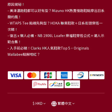
原因揭秘！
-
美津濃跑鞋都可以好有型？Mizuno HK熱賣慢跑鞋點穿出日系
簡約風！
-
WTAPS Tee 點襯先夠型？HOKA 聯乘鞋款＋日系街頭穿搭一
次睇！
-
復古 x 懶人必備，NB 1906L Loafer 樂福鞋穿搭公式＋潮人示
範合集！
-
入手前必睇！Clarks HK人氣鞋款Top 5，Originals
Wallabee點解咁紅？
$
HKD
繁體中文