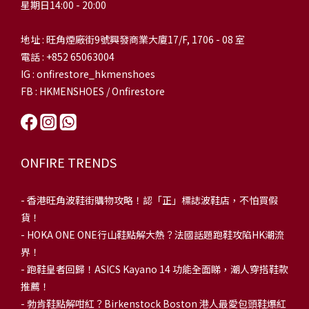
星期日14:00 - 20:00
地址 : 旺角煙廠街9號興發商業大廈17/F, 1706 - 08 室
電話 : +852 65063004
IG : onfirestore_hkmenshoes
FB : HKMENSHOES / Onfirestore
ONFIRE TRENDS
-
香港旺角波鞋街購物攻略！認「正」標誌波鞋店，不怕買假
貨！
-
HOKA ONE ONE行山鞋點解大熱？法國話題跑鞋攻陷HK潮流
界！
- 跑鞋皇者回歸！ASICS Kayano 14 功能全面睇，潮人穿搭鞋款
推薦！
-
勃肯鞋點解咁紅？Birkenstock Boston 港人最愛包頭鞋爆紅