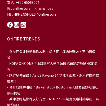
電話 : +852 65063004
IG : onfirestore_hkmenshoes
FB : HKMENSHOES / Onfirestore
ONFIRE TRENDS
-
香港旺角波鞋街購物攻略！認「正」標誌波鞋店，不怕買假
貨！
-
HOKA ONE ONE行山鞋點解大熱？法國話題跑鞋攻陷HK潮流
界！
- 跑鞋皇者回歸！ASICS Kayano 14 功能全面睇，潮人穿搭鞋款
推薦！
-
勃肯鞋點解咁紅？Birkenstock Boston 港人最愛包頭鞋爆紅
原因揭秘！
-
美津濃跑鞋都可以好有型？Mizuno HK熱賣慢跑鞋點穿出日系
簡約風！