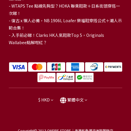
-
WTAPS Tee 點襯先夠型？HOKA 聯乘鞋款＋日系街頭穿搭一
次睇！
-
復古 x 懶人必備，NB 1906L Loafer 樂福鞋穿搭公式＋潮人示
範合集！
-
入手前必睇！Clarks HK人氣鞋款Top 5，Originals
Wallabee點解咁紅？
$
HKD
繁體中文
Copyright© 2013
ONFIRE STORE｜香港旺角潮流波鞋服飾店