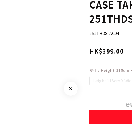
CASE TA
251THDS
251THDS-AC04
HK$399.00
尺寸
: Height 115cm 
Height 115cm X Wi
若