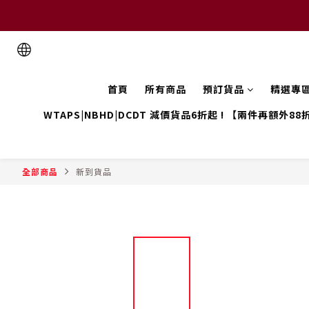
首頁
所有商品
預訂貨品
精選專
WTAPS|NBHD|DCDT 減價貨品6折起 ! 【兩件再額外88
全部商品
新到貨品