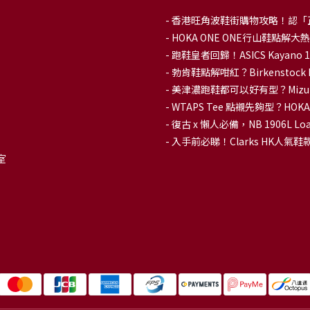
-
香港旺角波鞋街購物攻略！認「
-
HOKA ONE ONE行山鞋點
- 跑鞋皇者回歸！ASICS Kaya
-
勃肯鞋點解咁紅？Birkenstoc
-
美津濃跑鞋都可以好有型？Mizu
-
WTAPS Tee 點襯先夠型？H
-
復古 x 懶人必備，NB 1906L
-
入手前必睇！Clarks HK人氣鞋款To
室