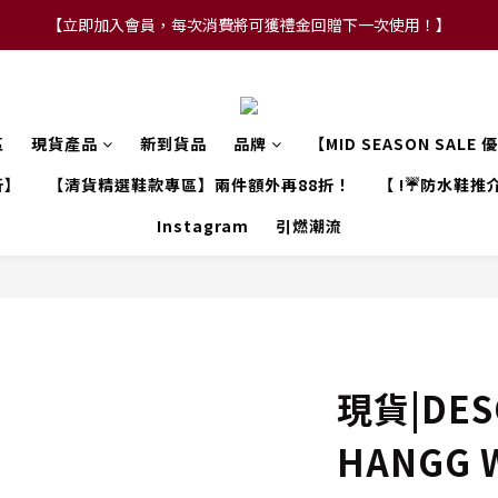
【立即加入會員，每次消費將可獲禮金回贈下一次使用！】
【FLASH SALE 兩件指定現貨產品即享88折】
【FLASH SALE 兩件指定現貨產品即享88折】
區
現貨產品
新到貨品
品牌
【MID SEASON SALE
折】
【清貨精選鞋款專區】兩件額外再88折！
【 !☔防水鞋推介
Instagram
引燃潮流
現貨|DES
HANGG 