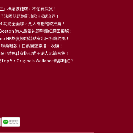
正」標誌波鞋店，不怕買假貨！
解大熱？法國話題跑鞋攻陷HK潮流界！
no 14 功能全面睇，潮人穿搭鞋款推薦！
k Boston 港人最愛包頭鞋爆紅原因揭秘！
no HK熱賣慢跑鞋點穿出日系簡約風！
OKA 聯乘鞋款＋日系街頭穿搭一次睇！
 Loafer 樂福鞋穿搭公式＋潮人示範合集！
p 5，Originals Wallabee點解咁紅？