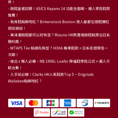
界！
- 跑鞋皇者回歸！ASICS Kayano 14 功能全面睇，潮人穿搭鞋款
推薦！
-
勃肯鞋點解咁紅？Birkenstock Boston 港人最愛包頭鞋爆紅
原因揭秘！
-
美津濃跑鞋都可以好有型？Mizuno HK熱賣慢跑鞋點穿出日系
簡約風！
-
WTAPS Tee 點襯先夠型？HOKA 聯乘鞋款＋日系街頭穿搭一
次睇！
-
復古 x 懶人必備，NB 1906L Loafer 樂福鞋穿搭公式＋潮人示
範合集！
-
入手前必睇！Clarks HK人氣鞋款Top 5，Originals
Wallabee點解咁紅？