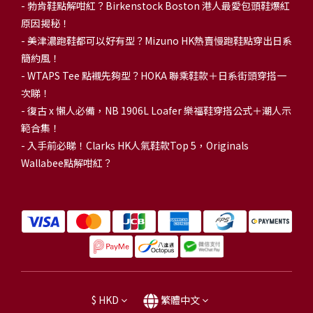
-
勃肯鞋點解咁紅？Birkenstock Boston 港人最愛包頭鞋爆紅
原因揭秘！
-
美津濃跑鞋都可以好有型？Mizuno HK熱賣慢跑鞋點穿出日系
簡約風！
-
WTAPS Tee 點襯先夠型？HOKA 聯乘鞋款＋日系街頭穿搭一
次睇！
-
復古 x 懶人必備，NB 1906L Loafer 樂福鞋穿搭公式＋潮人示
範合集！
-
入手前必睇！Clarks HK人氣鞋款Top 5，Originals
Wallabee點解咁紅？
$
HKD
繁體中文