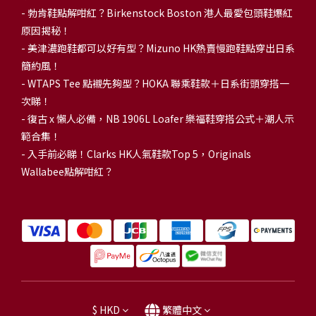
-
勃肯鞋點解咁紅？Birkenstock Boston 港人最愛包頭鞋爆紅
原因揭秘！
-
美津濃跑鞋都可以好有型？Mizuno HK熱賣慢跑鞋點穿出日系
簡約風！
-
WTAPS Tee 點襯先夠型？HOKA 聯乘鞋款＋日系街頭穿搭一
次睇！
-
復古 x 懶人必備，NB 1906L Loafer 樂福鞋穿搭公式＋潮人示
範合集！
-
入手前必睇！Clarks HK人氣鞋款Top 5，Originals
Wallabee點解咁紅？
$
HKD
繁體中文