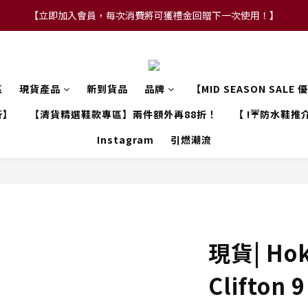
【立即加入會員，每次消費將可獲禮金回贈下一次使用！】
【FLASH SALE 兩件指定現貨產品即享88折】
【FLASH SALE 兩件指定現貨產品即享88折】
區
現貨產品
新到貨品
品牌
【MID SEASON SALE
折】
【清貨精選鞋款專區】兩件額外再88折！
【 !☔防水鞋推介
Instagram
引燃潮流
現貨| Hok
Clifton 