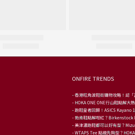
ONFIRE TRENDS
-
香港旺角波鞋街購物攻略！認「
-
HOKA ONE ONE行山鞋點
- 跑鞋皇者回歸！ASICS Kaya
-
勃肯鞋點解咁紅？Birkenstoc
-
美津濃跑鞋都可以好有型？Mizu
-
WTAPS Tee 點襯先夠型？H