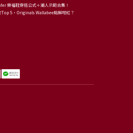
 Loafer 樂福鞋穿搭公式＋潮人示範合集！
p 5，Originals Wallabee點解咁紅？