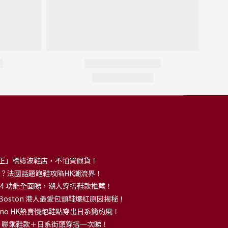
正」標誌波鞋店，不怕買假貨！
解大熱？法國話題跑鞋攻陷HK潮流界！
no 14 功能全面睇，潮人穿搭鞋款推薦！
k Boston 港人最愛包頭鞋爆紅原因揭秘！
no HK熱賣慢跑鞋點穿出日系簡約風！
OKA 聯乘鞋款＋日系街頭穿搭一次睇！