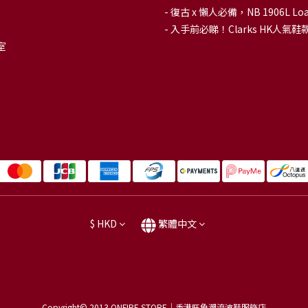
-
復古 x 懶人必備，NB 1906L
-
入手前必睇！Clarks HK人氣鞋款To
室
$
HKD
繁體中文
Copyright© 2013
ONFIRE STORE｜香港旺角潮流波鞋服飾店