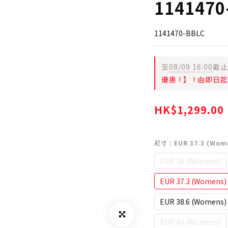
1141470
1141470-BBLC
至
08/09 16:00
截止
優惠 ! 】 ! 由即
HK$1,299.00
尺寸
: EUR 37.3 (Wom
EUR 36 (Womens)
EUR 37.3 (Womens)
EUR 38.6 (Womens)
EUR 40 (Womens)