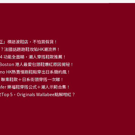
正」標誌波鞋店，不怕買假貨！
解大熱？法國話題跑鞋攻陷HK潮流界！
no 14 功能全面睇，潮人穿搭鞋款推薦！
k Boston 港人最愛包頭鞋爆紅原因揭秘！
no HK熱賣慢跑鞋點穿出日系簡約風！
OKA 聯乘鞋款＋日系街頭穿搭一次睇！
 Loafer 樂福鞋穿搭公式＋潮人示範合集！
p 5，Originals Wallabee點解咁紅？