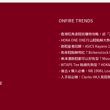
ONFIRE TRENDS
-
香港旺角波鞋街購物攻略！認「
-
HOKA ONE ONE行山鞋點
- 跑鞋皇者回歸！ASICS Kaya
-
勃肯鞋點解咁紅？Birkenstoc
-
美津濃跑鞋都可以好有型？Mizu
-
WTAPS Tee 點襯先夠型？H
-
復古 x 懶人必備，NB 1906L
-
入手前必睇！Clarks HK人氣鞋款To
室