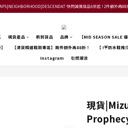
APS|NEIGHBORHOOD|DESCENDAT 快閃減價貨品6折起 ! 2件額外再8
【FLASH SALE 兩件指定現貨產品即享88折】
【立即加入會員，每次消費將可獲禮金回贈下一次使用！】
【FLASH SALE 兩件指定現貨產品即享88折】
區
現貨產品
新到貨品
品牌
【MID SEASON SALE
折】
【清貨精選鞋款專區】兩件額外再88折！
【 !☔防水鞋推介
Instagram
引燃潮流
現貨|Mizu
Prophec