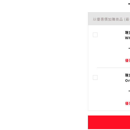
以優惠價加購商品
(最
現
W
優
現
O
優