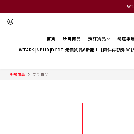
WT
首頁
所有商品
預訂貨品
精選專
WTAPS|NBHD|DCDT 減價貨品6折起 ! 【兩件再額外88
全部商品
新到貨品