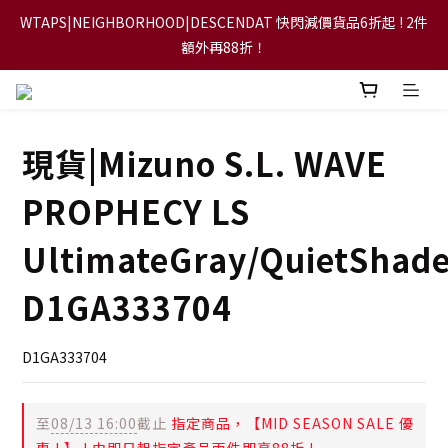
WTAPS|NEIGHBORHOOD|DESCENDAT 快閃減價貨品6折起 ! 2件
【FLASH SALE 兩件指定現貨產品即享88折】
額外再88折！
【立即加入會員，每次消費將可獲禮金回贈下一次使用！】
現貨|Mizuno S.L. WAVE
【FLASH SALE 兩件指定現貨產品即享88折】
PROPHECY LS
UltimateGray/QuietShade
D1GA333704
D1GA333704
至
08/13 16:00
截止
指定商品，【MID SEASON SALE 優