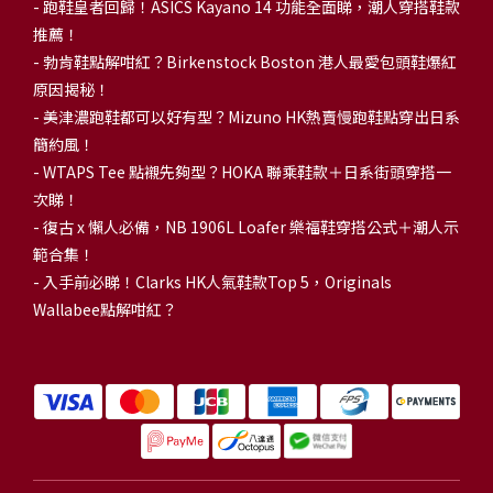
- 跑鞋皇者回歸！ASICS Kayano 14 功能全面睇，潮人穿搭鞋款
推薦！
-
勃肯鞋點解咁紅？Birkenstock Boston 港人最愛包頭鞋爆紅
原因揭秘！
-
美津濃跑鞋都可以好有型？Mizuno HK熱賣慢跑鞋點穿出日系
簡約風！
-
WTAPS Tee 點襯先夠型？HOKA 聯乘鞋款＋日系街頭穿搭一
次睇！
-
復古 x 懶人必備，NB 1906L Loafer 樂福鞋穿搭公式＋潮人示
範合集！
-
入手前必睇！Clarks HK人氣鞋款Top 5，Originals
Wallabee點解咁紅？